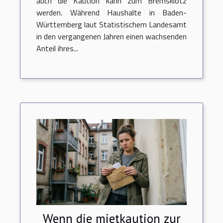
auch die Kaution kann zum Bremsklotz
werden. Während Haushalte in Baden-
Württemberg laut Statistischem Landesamt
in den vergangenen Jahren einen wachsenden
Anteil ihres...
Wenn die mietkaution zur