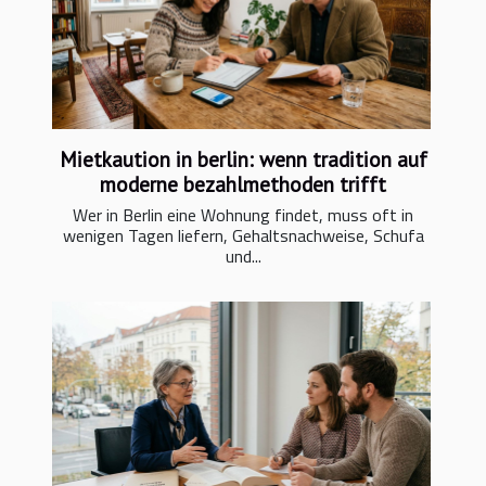
Mietkaution in berlin: wenn tradition auf
moderne bezahlmethoden trifft
Wer in Berlin eine Wohnung findet, muss oft in
wenigen Tagen liefern, Gehaltsnachweise, Schufa
und...