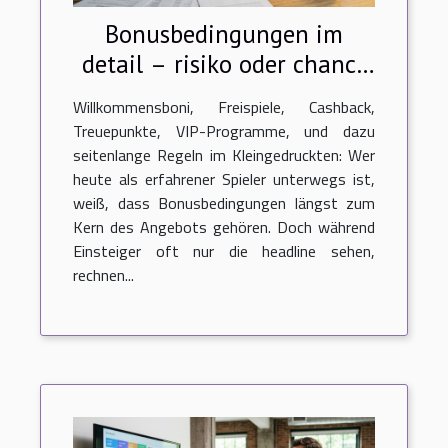
Bonusbedingungen im
detail – risiko oder chance
für erfahrene spieler?
Willkommensboni, Freispiele, Cashback,
Treuepunkte, VIP-Programme, und dazu
seitenlange Regeln im Kleingedruckten: Wer
heute als erfahrener Spieler unterwegs ist,
weiß, dass Bonusbedingungen längst zum
Kern des Angebots gehören. Doch während
Einsteiger oft nur die headline sehen,
rechnen...