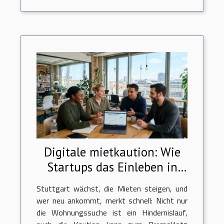
Digitale mietkaution: Wie
Startups das Einleben in
Stuttgart verändern
Stuttgart wächst, die Mieten steigen, und
wer neu ankommt, merkt schnell: Nicht nur
die Wohnungssuche ist ein Hindernislauf,