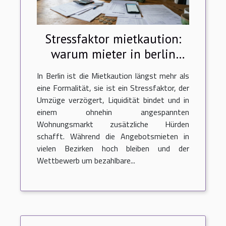
Stressfaktor mietkaution:
warum mieter in berlin
neue wege gehen
In Berlin ist die Mietkaution längst mehr als
eine Formalität, sie ist ein Stressfaktor, der
Umzüge verzögert, Liquidität bindet und in
einem ohnehin angespannten
Wohnungsmarkt zusätzliche Hürden
schafft. Während die Angebotsmieten in
vielen Bezirken hoch bleiben und der
Wettbewerb um bezahlbare...