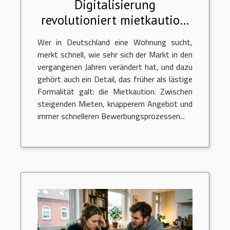
Digitalisierung
revolutioniert mietkaution:
starke trends auf dem
Wer in Deutschland eine Wohnung sucht,
deutschen wohnungsmarkt
merkt schnell, wie sehr sich der Markt in den
vergangenen Jahren verändert hat, und dazu
gehört auch ein Detail, das früher als lästige
Formalität galt: die Mietkaution. Zwischen
steigenden Mieten, knapperem Angebot und
immer schnelleren Bewerbungsprozessen...