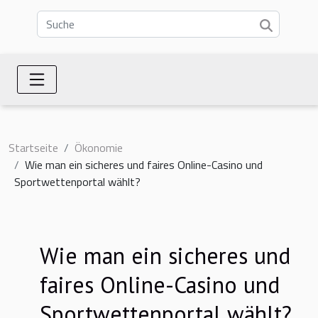
Startseite
Ökonomie
Wie man ein sicheres und faires Online-Casino und
Sportwettenportal wählt?
Wie man ein sicheres und
faires Online-Casino und
Sportwettenportal wählt?