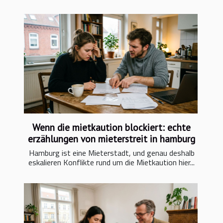
Wenn die mietkaution blockiert: echte
erzählungen von mieterstreit in hamburg
Hamburg ist eine Mieterstadt, und genau deshalb
eskalieren Konflikte rund um die Mietkaution hier...