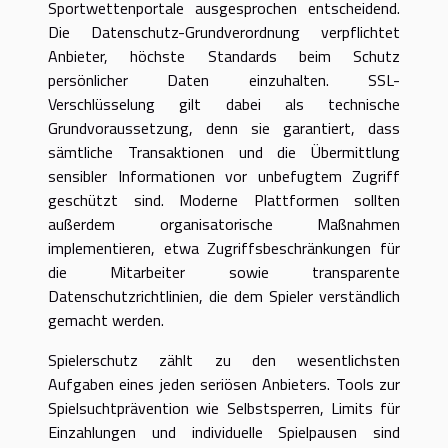
Sportwettenportale ausgesprochen entscheidend.
Die Datenschutz-Grundverordnung verpflichtet
Anbieter, höchste Standards beim Schutz
persönlicher Daten einzuhalten. SSL-
Verschlüsselung gilt dabei als technische
Grundvoraussetzung, denn sie garantiert, dass
sämtliche Transaktionen und die Übermittlung
sensibler Informationen vor unbefugtem Zugriff
geschützt sind. Moderne Plattformen sollten
außerdem organisatorische Maßnahmen
implementieren, etwa Zugriffsbeschränkungen für
die Mitarbeiter sowie transparente
Datenschutzrichtlinien, die dem Spieler verständlich
gemacht werden.
Spielerschutz zählt zu den wesentlichsten
Aufgaben eines jeden seriösen Anbieters. Tools zur
Spielsuchtprävention wie Selbstsperren, Limits für
Einzahlungen und individuelle Spielpausen sind