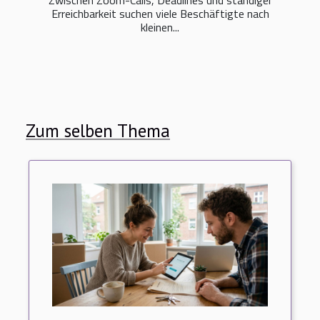
Zwischen Zoom-Calls, Deadlines und ständiger
Erreichbarkeit suchen viele Beschäftigte nach
kleinen...
Zum selben Thema