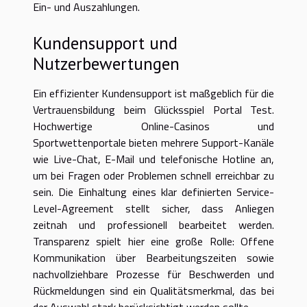
Ein- und Auszahlungen.
Kundensupport und
Nutzerbewertungen
Ein effizienter Kundensupport ist maßgeblich für die
Vertrauensbildung beim Glücksspiel Portal Test.
Hochwertige Online-Casinos und
Sportwettenportale bieten mehrere Support-Kanäle
wie Live-Chat, E-Mail und telefonische Hotline an,
um bei Fragen oder Problemen schnell erreichbar zu
sein. Die Einhaltung eines klar definierten Service-
Level-Agreement stellt sicher, dass Anliegen
zeitnah und professionell bearbeitet werden.
Transparenz spielt hier eine große Rolle: Offene
Kommunikation über Bearbeitungszeiten sowie
nachvollziehbare Prozesse für Beschwerden und
Rückmeldungen sind ein Qualitätsmerkmal, das bei
der Auswahl stark berücksichtigt werden sollte.