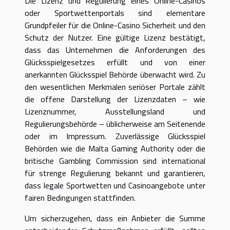
Die Lizenz und Regulierung eines Online-Casinos
oder Sportwettenportals sind elementare
Grundpfeiler für die Online-Casino Sicherheit und den
Schutz der Nutzer. Eine gültige Lizenz bestätigt,
dass das Unternehmen die Anforderungen des
Glücksspielgesetzes erfüllt und von einer
anerkannten Glücksspiel Behörde überwacht wird. Zu
den wesentlichen Merkmalen seriöser Portale zählt
die offene Darstellung der Lizenzdaten – wie
Lizenznummer, Ausstellungsland und
Regulierungsbehörde – üblicherweise am Seitenende
oder im Impressum. Zuverlässige Glücksspiel
Behörden wie die Malta Gaming Authority oder die
britische Gambling Commission sind international
für strenge Regulierung bekannt und garantieren,
dass legale Sportwetten und Casinoangebote unter
fairen Bedingungen stattfinden.
Um sicherzugehen, dass ein Anbieter die Summe