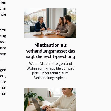
ilen
t in
 wie
t zu
zeug
bil:
Mietkaution als
edem
verhandlungsmasse: das
ison
sagt die rechtsprechung
n.
Wenn Mieten steigen und
Wohnraum knapp bleibt, wird
ngen
jede Unterschrift zum
ert,
Verhandlungsspiel,...
alte
 nur
 nur