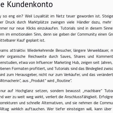
ue Kundenkonto
so eng ein? Weil Loyalität im Netz teuer geworden ist. Steig
er Druck durch Marktplätze zwingen viele Händler dazu, mehr
er nur neue Klicks einzukaufen. Tutorials sind in diesem Sinne
ern im emotionalen Sinn, denn sie geben der Community einen Gr
telbarer Kauf geplant ist.
eams attraktiv: Wiederkehrende Besucher, längere Verweildauer, 
ehr organische Reichweite durch Saves, Shares und Komment
nstudien, etwa von Influencer Marketing Hub, zeigen seit Jahren,
benen Formaten profitiert, und Tutorials sind das Bindeglied zwis
ird zum Herausgeber, nicht nur zum Verkäufer, und das verändert
Mitmacherin“, aus „Produkt“ wird „Routine“.
 nur auf Hochglanz setzen, sondern bewusst „machbare“ Tutor
nd wer zu weit weg wirkt, verliert die Anschlussfähigkeit. Erfolgre
 Korrekturen und schnelle Alternativen, und sie nehmen die Commu
lltag wirklich auftauchen. Wer tiefer einsteigen will, kann übe