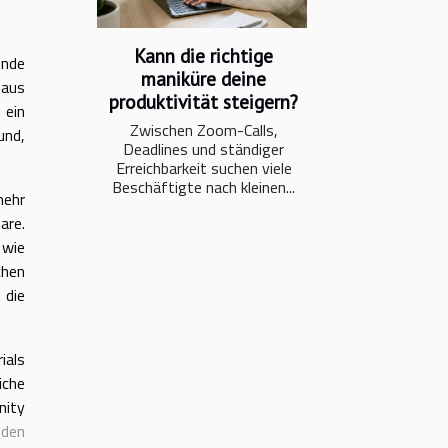
Kann die richtige
ende
maniküre deine
 aus
produktivität steigern?
 ein
Zwischen Zoom-Calls,
und,
Deadlines und ständiger
Erreichbarkeit suchen viele
Beschäftigte nach kleinen...
mehr
are.
 wie
chen
 die
ials
iche
nity
r
den