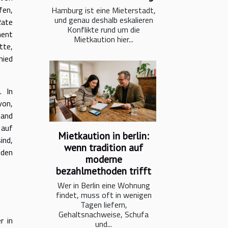
fen,
Hamburg ist eine Mieterstadt,
und genau deshalb eskalieren
Rate
Konflikte rund um die
ment
Mietkaution hier...
tte,
hied
. In
von,
band
 auf
Mietkaution in berlin:
ind,
wenn tradition auf
 den
moderne
bezahlmethoden trifft
Wer in Berlin eine Wohnung
findet, muss oft in wenigen
Tagen liefern,
Gehaltsnachweise, Schufa
r in
und...