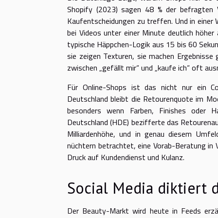
Shopify (2023) sagen 48 % der befragten V
Kaufentscheidungen zu treffen. Und in einer
bei Videos unter einer Minute deutlich höhe
typische Häppchen-Logik aus 15 bis 60 Sekunde
sie zeigen Texturen, sie machen Ergebnisse g
zwischen „gefällt mir“ und „kaufe ich“ oft au
Für Online-Shops ist das nicht nur ein Con
Deutschland bleibt die Retourenquote im Mod
besonders wenn Farben, Finishes oder H
Deutschland (HDE) bezifferte das Retourena
Milliardenhöhe, und in genau diesem Umfeld
nüchtern betrachtet, eine Vorab-Beratung in
Druck auf Kundendienst und Kulanz.
Social Media diktiert 
Der Beauty-Markt wird heute in Feeds erzäh