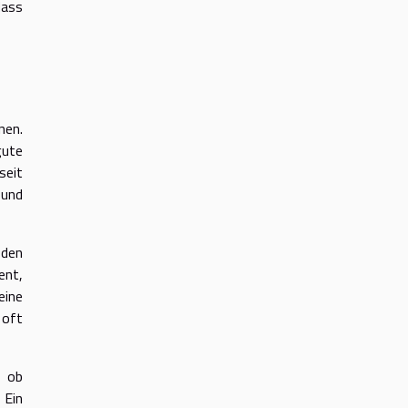
dass
nen.
gute
seit
 und
 den
ent,
eine
 oft
, ob
 Ein