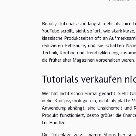
Beauty-Tutorials sind längst mehr als „nice
YouTube scrollt, sieht sofort, wie stark kurz
klassische Produktseiten oft an Aufmerksamkei
reduzieren Fehlkäufe, und sie schaffen Nä
Technik, Routine und Trendzyklen eng zusamme
die früher eher Magazinen vorbehalten waren.
Tutorials verkaufen ni
Wer hat nicht schon einmal gedacht: Sieht tol
in die Kaufpsychologie ein, nicht als platte V
Anwendung abhängt, sind Unsicherheit und Rü
Produkt funktioniert, desto größer die Chan
für Händler.
Die Datenlage zeigt, warum Shops hier so 