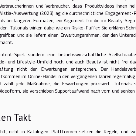
erbraucherinnen und Verbraucher, dass Produktvideos ihnen hel
 Wistia-Auswertung (2023) lag die durchschnittliche Engagement-
r als bei längeren Formaten, ein Argument für die im Beauty-Seg
n. Tutorials wirken dabei wie ein Risiko-Puffer: Sie erklären Schri
reifbar, und sie liefern einen Erwartungsrahmen, der den Untersc
smacht.
tent-Spiel, sondern eine betriebswirtschaftliche Stellschraube
e- und Lifestyle-Umfeld hoch, und auch Beauty ist nicht frei da
aftung nicht den Erwartungen entsprechen. Der Handelsver
ufkommen im Online-Handel in den vergangenen Jahren regelmäßig
 zählt jede Maßnahme, die Erwartungen präzisiert. Tutorials s
 Videoform, sie verschieben Supportaufwand nach vorn und senken
den Takt
lt, nicht in Katalogen. Plattformen setzen die Regeln, und we