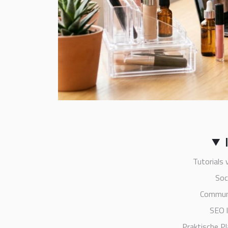
Tutorials 
Soc
Communi
SEO l
Praktische P