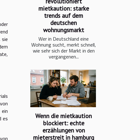
revolutioniert
mietkaution: starke
trends auf dem
deutschen
oder
wohnungsmarkt
rend
Wer in Deutschland eine
 sie
Wohnung sucht, merkt schnell,
 dem
wie sehr sich der Markt in den
ate,
vergangenen...
ials
 von
 ein
Wenn die mietkaution
d es
blockiert: echte
erzählungen von
mieterstreit in hamburg
 von