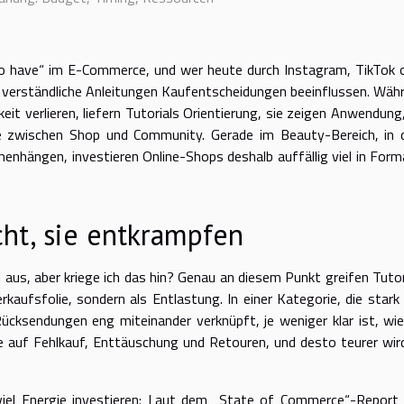
 to have“ im E-Commerce, und wer heute durch Instagram, TikTok 
e, verständliche Anleitungen Kaufentscheidungen beeinflussen. Wäh
t verlieren, liefern Tutorials Orientierung, sie zeigen Anwendung,
he zwischen Shop und Community. Gerade im Beauty-Bereich, in
nhängen, investieren Online-Shops deshalb auffällig viel in Form
cht, sie entkrampfen
l aus, aber kriege ich das hin? Genau an diesem Punkt greifen Tutor
erkaufsfolie, sondern als Entlastung. In einer Kategorie, die stark
cksendungen eng miteinander verknüpft, je weniger klar ist, wie
ce auf Fehlkauf, Enttäuschung und Retouren, und desto teurer wir
viel Energie investieren: Laut dem „State of Commerce“-Report