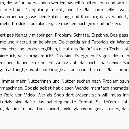
rn, die sofort verstanden werden, visuell funktionieren und sich te
de me buy it“ populär gemacht, und die Plattform selbst weis
Zusammenhang zwischen Entdeckung und Kauf hin; das verändert,
t mehr, Produkte anzubieten, sie müssen auch „vorführbar“ sein.
 fertiges Narrativ mitbringen: Problem, Schritte, Ergebnis. Das pass
e und Interaktion belohnen. Gleichzeitig sind Tutorials ein Werk
end einzelne Looks verglühen, bleibt das Bedürfnis nach Technik sta
ixiere ich, wie korrigiere ich? Das sind Evergreen-Fragen, die in j
edienen, bauen ein Content-Archiv auf, das nicht nach einer Sa
agen abfängt, sowohl auf Google als auch innerhalb der Plattforme
k: Immer mehr Nutzerinnen und Nutzer suchen nach Problemlösu
Suchmaschinen. Google selbst hat diesen Wandel mehrfach thematisi
r Rolle von Video. Wer als Shop dort präsent sein will, muss Inh
torials sind dafür das naheliegendste Format. Sie liefern nicht
, das im Tutorial funktioniert, wirkt glaubwürdiger als eines, das