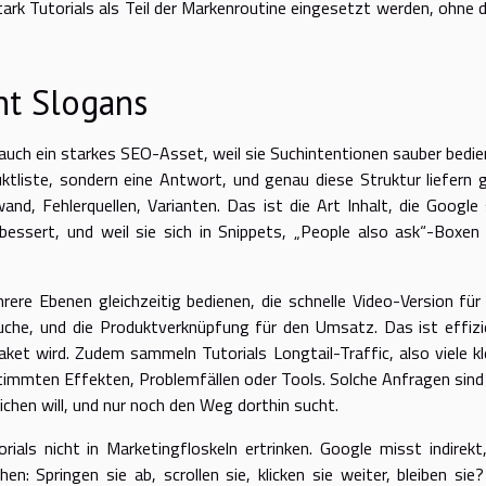
stark Tutorials als Teil der Markenroutine eingesetzt werden, ohne 
cht Slogans
nd auch ein starkes SEO-Asset, weil sie Suchintentionen sauber bedie
ktliste, sondern eine Antwort, und genau diese Struktur liefern 
wand, Fehlerquellen, Varianten. Das ist die Art Inhalt, die Google 
rbessert, und weil sie sich in Snippets, „People also ask“-Boxen
hrere Ebenen gleichzeitig bedienen, die schnelle Video-Version für
Suche, und die Produktverknüpfung für den Umsatz. Das ist effizi
et wird. Zudem sammeln Tutorials Longtail-Traffic, also viele kl
timmten Effekten, Problemfällen oder Tools. Solche Anfragen sind
ichen will, und nur noch den Weg dorthin sucht.
ials nicht in Marketingfloskeln ertrinken. Google misst indirekt
: Springen sie ab, scrollen sie, klicken sie weiter, bleiben sie?