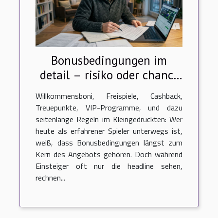
Bonusbedingungen im
detail – risiko oder chance
für erfahrene spieler?
Willkommensboni, Freispiele, Cashback,
Treuepunkte, VIP-Programme, und dazu
seitenlange Regeln im Kleingedruckten: Wer
heute als erfahrener Spieler unterwegs ist,
weiß, dass Bonusbedingungen längst zum
Kern des Angebots gehören. Doch während
Einsteiger oft nur die headline sehen,
rechnen...