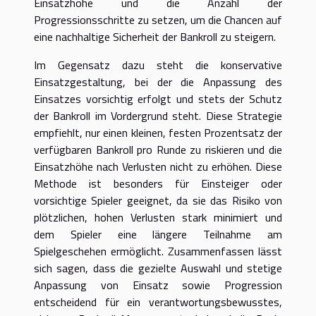
Einsatzhöhe und die Anzahl der
Progressionsschritte zu setzen, um die Chancen auf
eine nachhaltige Sicherheit der Bankroll zu steigern.
Im Gegensatz dazu steht die konservative
Einsatzgestaltung, bei der die Anpassung des
Einsatzes vorsichtig erfolgt und stets der Schutz
der Bankroll im Vordergrund steht. Diese Strategie
empfiehlt, nur einen kleinen, festen Prozentsatz der
verfügbaren Bankroll pro Runde zu riskieren und die
Einsatzhöhe nach Verlusten nicht zu erhöhen. Diese
Methode ist besonders für Einsteiger oder
vorsichtige Spieler geeignet, da sie das Risiko von
plötzlichen, hohen Verlusten stark minimiert und
dem Spieler eine längere Teilnahme am
Spielgeschehen ermöglicht. Zusammenfassen lässt
sich sagen, dass die gezielte Auswahl und stetige
Anpassung von Einsatz sowie Progression
entscheidend für ein verantwortungsbewusstes,