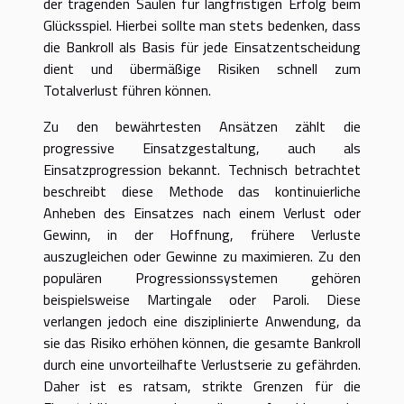
der tragenden Säulen für langfristigen Erfolg beim
Glücksspiel. Hierbei sollte man stets bedenken, dass
die Bankroll als Basis für jede Einsatzentscheidung
dient und übermäßige Risiken schnell zum
Totalverlust führen können.
Zu den bewährtesten Ansätzen zählt die
progressive Einsatzgestaltung, auch als
Einsatzprogression bekannt. Technisch betrachtet
beschreibt diese Methode das kontinuierliche
Anheben des Einsatzes nach einem Verlust oder
Gewinn, in der Hoffnung, frühere Verluste
auszugleichen oder Gewinne zu maximieren. Zu den
populären Progressionssystemen gehören
beispielsweise Martingale oder Paroli. Diese
verlangen jedoch eine disziplinierte Anwendung, da
sie das Risiko erhöhen können, die gesamte Bankroll
durch eine unvorteilhafte Verlustserie zu gefährden.
Daher ist es ratsam, strikte Grenzen für die