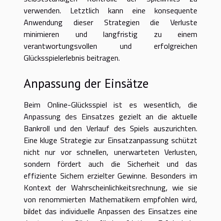
verwenden. Letztlich kann eine konsequente
Anwendung dieser Strategien die Verluste
minimieren und langfristig zu einem
verantwortungsvollen und erfolgreichen
Glücksspielerlebnis beitragen.
Anpassung der Einsätze
Beim Online-Glücksspiel ist es wesentlich, die
Anpassung des Einsatzes gezielt an die aktuelle
Bankroll und den Verlauf des Spiels auszurichten.
Eine kluge Strategie zur Einsatzanpassung schützt
nicht nur vor schnellen, unerwarteten Verlusten,
sondern fördert auch die Sicherheit und das
effiziente Sichern erzielter Gewinne. Besonders im
Kontext der Wahrscheinlichkeitsrechnung, wie sie
von renommierten Mathematikern empfohlen wird,
bildet das individuelle Anpassen des Einsatzes eine