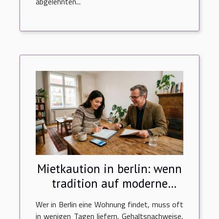
abgelehnten...
Mietkaution in berlin: wenn
tradition auf moderne
bezahlmethoden trifft
Wer in Berlin eine Wohnung findet, muss oft
in wenigen Tagen liefern, Gehaltsnachweise,