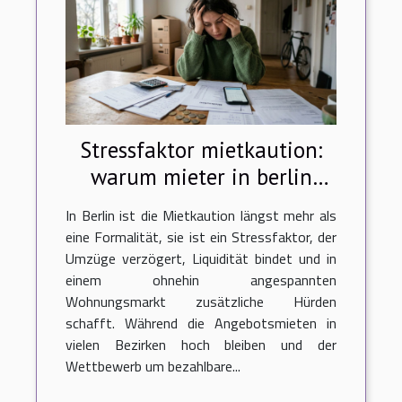
Stressfaktor mietkaution:
warum mieter in berlin
neue wege gehen
In Berlin ist die Mietkaution längst mehr als
eine Formalität, sie ist ein Stressfaktor, der
Umzüge verzögert, Liquidität bindet und in
einem ohnehin angespannten
Wohnungsmarkt zusätzliche Hürden
schafft. Während die Angebotsmieten in
vielen Bezirken hoch bleiben und der
Wettbewerb um bezahlbare...