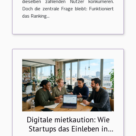
dieselben zahlenden Nutzer konkurrieren.
Doch die zentrale Frage bleibt: Funktioniert
das Ranking...
Digitale mietkaution: Wie
Startups das Einleben in