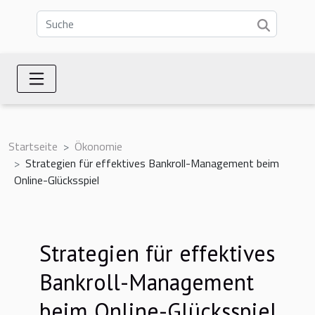
Startseite
Ökonomie
Strategien für effektives Bankroll-Management beim
Online-Glücksspiel
Strategien für effektives
Bankroll-Management
beim Online-Glücksspiel