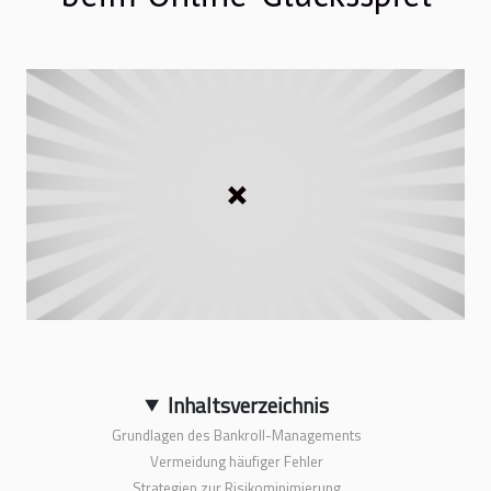
Inhaltsverzeichnis
Grundlagen des Bankroll-Managements
Vermeidung häufiger Fehler
Strategien zur Risikominimierung