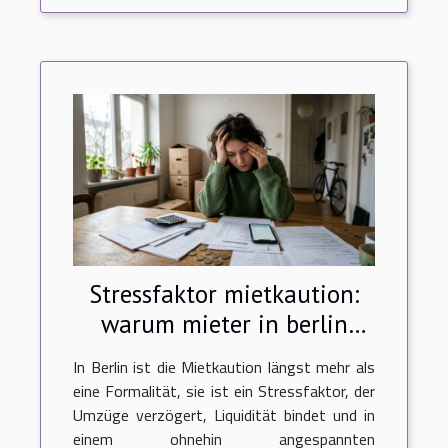
Stressfaktor mietkaution:
warum mieter in berlin
neue wege gehen
In Berlin ist die Mietkaution längst mehr als
eine Formalität, sie ist ein Stressfaktor, der
Umzüge verzögert, Liquidität bindet und in
einem ohnehin angespannten