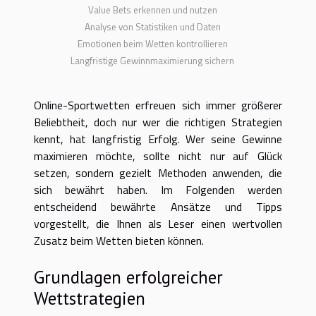
Value Bets erkennen und nutzen
Analyse von Statistiken und Daten
Emotionen beim Wetten kontrollieren
Langfristige Gewinnmaximierung sichern
Online-Sportwetten erfreuen sich immer größerer
Beliebtheit, doch nur wer die richtigen Strategien
kennt, hat langfristig Erfolg. Wer seine Gewinne
maximieren möchte, sollte nicht nur auf Glück
setzen, sondern gezielt Methoden anwenden, die
sich bewährt haben. Im Folgenden werden
entscheidend bewährte Ansätze und Tipps
vorgestellt, die Ihnen als Leser einen wertvollen
Zusatz beim Wetten bieten können.
Grundlagen erfolgreicher
Wettstrategien