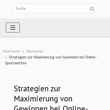
Startseite
Ökonomie
Strategien zur Maximierung von Gewinnen bei Online-
Sportwetten
Strategien zur
Maximierung von
Gewinnen bei Online-