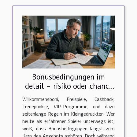
Bonusbedingungen im
detail – risiko oder chance
für erfahrene spieler?
Willkommensboni, Freispiele, Cashback,
Treuepunkte, VIP-Programme, und dazu
seitenlange Regeln im Kleingedruckten: Wer
heute als erfahrener Spieler unterwegs ist,
weiß, dass Bonusbedingungen längst zum
Kern des Angebots gehören. Doch während