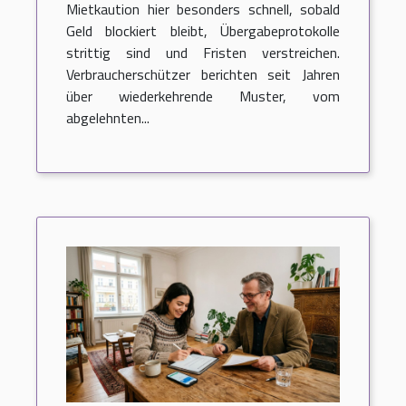
Mietkaution hier besonders schnell, sobald
Geld blockiert bleibt, Übergabeprotokolle
strittig sind und Fristen verstreichen.
Verbraucherschützer berichten seit Jahren
über wiederkehrende Muster, vom
abgelehnten...