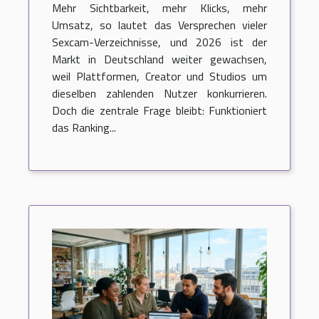
Mehr Sichtbarkeit, mehr Klicks, mehr
Umsatz, so lautet das Versprechen vieler
Sexcam-Verzeichnisse, und 2026 ist der
Markt in Deutschland weiter gewachsen,
weil Plattformen, Creator und Studios um
dieselben zahlenden Nutzer konkurrieren.
Doch die zentrale Frage bleibt: Funktioniert
das Ranking...