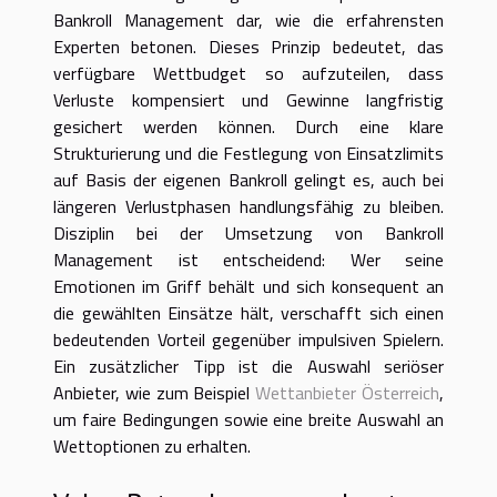
Bankroll Management dar, wie die erfahrensten
Experten betonen. Dieses Prinzip bedeutet, das
verfügbare Wettbudget so aufzuteilen, dass
Verluste kompensiert und Gewinne langfristig
gesichert werden können. Durch eine klare
Strukturierung und die Festlegung von Einsatzlimits
auf Basis der eigenen Bankroll gelingt es, auch bei
längeren Verlustphasen handlungsfähig zu bleiben.
Disziplin bei der Umsetzung von Bankroll
Management ist entscheidend: Wer seine
Emotionen im Griff behält und sich konsequent an
die gewählten Einsätze hält, verschafft sich einen
bedeutenden Vorteil gegenüber impulsiven Spielern.
Ein zusätzlicher Tipp ist die Auswahl seriöser
Anbieter, wie zum Beispiel
Wettanbieter Österreich
,
um faire Bedingungen sowie eine breite Auswahl an
Wettoptionen zu erhalten.