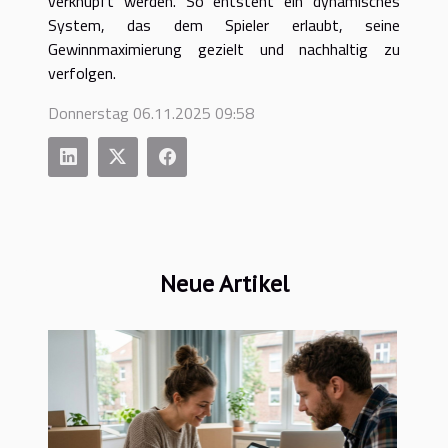
verknüpft werden. So entsteht ein dynamisches
System, das dem Spieler erlaubt, seine
Gewinnmaximierung gezielt und nachhaltig zu
verfolgen.
Donnerstag 06.11.2025 09:58
Neue Artikel