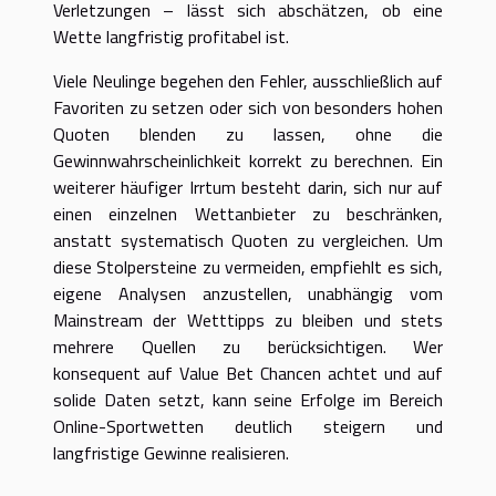
Verletzungen – lässt sich abschätzen, ob eine
Wette langfristig profitabel ist.
Viele Neulinge begehen den Fehler, ausschließlich auf
Favoriten zu setzen oder sich von besonders hohen
Quoten blenden zu lassen, ohne die
Gewinnwahrscheinlichkeit korrekt zu berechnen. Ein
weiterer häufiger Irrtum besteht darin, sich nur auf
einen einzelnen Wettanbieter zu beschränken,
anstatt systematisch Quoten zu vergleichen. Um
diese Stolpersteine zu vermeiden, empfiehlt es sich,
eigene Analysen anzustellen, unabhängig vom
Mainstream der Wetttipps zu bleiben und stets
mehrere Quellen zu berücksichtigen. Wer
konsequent auf Value Bet Chancen achtet und auf
solide Daten setzt, kann seine Erfolge im Bereich
Online-Sportwetten deutlich steigern und
langfristige Gewinne realisieren.