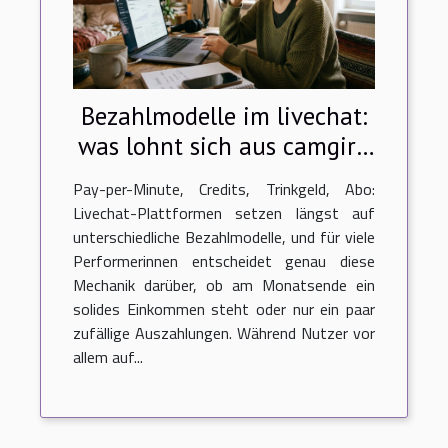
Bezahlmodelle im livechat:
was lohnt sich aus camgirl-
sicht?
Pay-per-Minute, Credits, Trinkgeld, Abo:
Livechat-Plattformen setzen längst auf
unterschiedliche Bezahlmodelle, und für viele
Performerinnen entscheidet genau diese
Mechanik darüber, ob am Monatsende ein
solides Einkommen steht oder nur ein paar
zufällige Auszahlungen. Während Nutzer vor
allem auf...