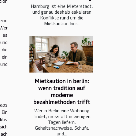
tion
Hamburg ist eine Mieterstadt,
und genau deshalb eskalieren
Konflikte rund um die
eine
Mietkaution hier...
 Wer
e es
 und
 die
 ein
 und
Mietkaution in berlin:
wenn tradition auf
moderne
bezahlmethoden trifft
haos
Wer in Berlin eine Wohnung
 Ein
findet, muss oft in wenigen
ktiv
Tagen liefern,
sich
Gehaltsnachweise, Schufa
und...
nach