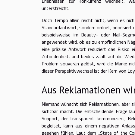
Erlebnissen zur Konkurrenz wechselt, wa
unterstreicht.
Doch Tempo allein reicht nicht, wenn es nicht
Standardantwort, sondern ordnet, priorisiert u
beispielsweise im Beauty- oder Nail-Seg
angewendet wird, ob es zu empfindlichen Näge
eine präzise Antwort reduziert das Risiko e
Zufriedenheit, und beides zahlt auf die Wiede
Problem souverän gelöst, wird die Marke nich
dieser Perspektivwechsel ist der Kern von Loya
Aus Reklamationen wir
Niemand wünscht sich Reklamationen, aber si
sichtbar macht. Die entscheidende Frage lau
Support, der transparent kommuniziert, Be
begleitet, kann aus einem negativen Anlas
gesehen fühlen. Laut dem „State of the Co