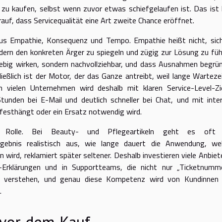
 zu kaufen, selbst wenn zuvor etwas schiefgelaufen ist. Das ist 
arauf, dass Servicequalität eine Art zweite Chance eröffnet.
aus Empathie, Konsequenz und Tempo. Empathie heißt nicht, sic
dern den konkreten Ärger zu spiegeln und zügig zur Lösung zu füh
ebig wirken, sondern nachvollziehbar, und dass Ausnahmen begrü
eßlich ist der Motor, der das Ganze antreibt, weil lange Warteze
n vielen Unternehmen wird deshalb mit klaren Service-Level-Zi
tunden bei E-Mail und deutlich schneller bei Chat, und mit inte
festhängt oder ein Ersatz notwendig wird.
ne Rolle. Bei Beauty- und Pflegeartikeln geht es oft
ebnis realistisch aus, wie lange dauert die Anwendung, we
 wird, reklamiert später seltener. Deshalb investieren viele Anbiete
Erklärungen und in Supportteams, die nicht nur „Ticketnumm
en verstehen, und genau diese Kompetenz wird von Kundinnen
.
 vor dem Kauf