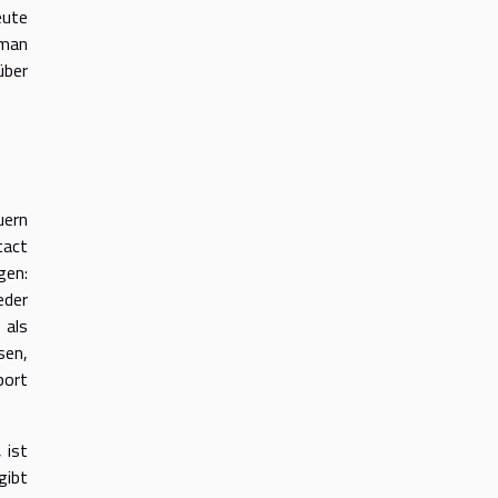
eute
 man
über
uern
tact
gen:
eder
 als
sen,
port
 ist
gibt