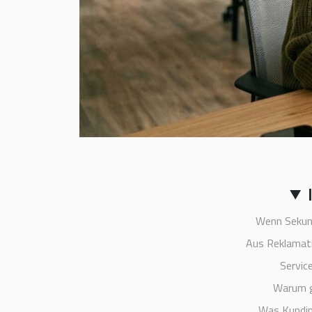
Wenn Sekund
Aus Reklamati
Servic
Warum g
Was Kundin