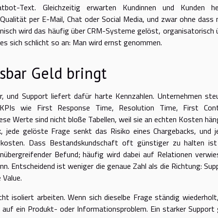
hatbot-Text. Gleichzeitig erwarten Kundinnen und Kunden h
 Qualität per E-Mail, Chat oder Social Media, und zwar ohne dass
hnisch wird das häufig über CRM-Systeme gelöst, organisatorisch 
 es sich schlicht so an: Man wird ernst genommen.
bar Geld bringt
bar, und Support liefert dafür harte Kennzahlen. Unternehmen ste
 KPIs wie First Response Time, Resolution Time, First Con
se Werte sind nicht bloße Tabellen, weil sie an echten Kosten hän
, jede gelöste Frage senkt das Risiko eines Chargebacks, und j
ngkosten. Dass Bestandskundschaft oft günstiger zu halten ist
nübergreifender Befund; häufig wird dabei auf Relationen verwie
n. Entscheidend ist weniger die genaue Zahl als die Richtung: Sup
 Value.
ht isoliert arbeiten. Wenn sich dieselbe Frage ständig wiederholt,
s auf ein Produkt- oder Informationsproblem. Ein starker Support 