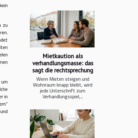
kein
h zu
ren.
ndet
iten
elen
Mietkaution als
rnen
verhandlungsmasse: das
sagt die rechtsprechung
Wenn Mieten steigen und
 um
Wohnraum knapp bleibt, wird
lche
jede Unterschrift zum
r in
Verhandlungsspiel,...
ern“
 und