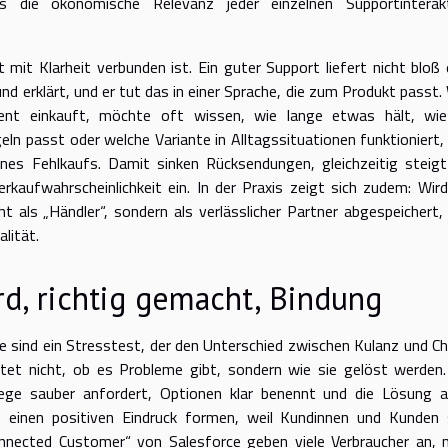
s die ökonomische Relevanz jeder einzelnen Supportinterak
 mit Klarheit verbunden ist. Ein guter Support liefert nicht bloß 
nd erklärt, und er tut das in einer Sprache, die zum Produkt passt.
ment einkauft, möchte oft wissen, wie lange etwas hält, wi
ln passt oder welche Variante in Alltagssituationen funktioniert,
ines Fehlkaufs. Damit sinken Rücksendungen, gleichzeitig steigt
rkaufwahrscheinlichkeit ein. In der Praxis zeigt sich zudem: Wird
t als „Händler“, sondern als verlässlicher Partner abgespeichert,
lität.
d, richtig gemacht, Bindung
e sind ein Stresstest, der den Unterschied zwischen Kulanz und C
tet nicht, ob es Probleme gibt, sondern wie sie gelöst werden.
lege sauber anfordert, Optionen klar benennt und die Lösung a
s einen positiven Eindruck formen, weil Kundinnen und Kunden 
nnected Customer“ von Salesforce geben viele Verbraucher an, 