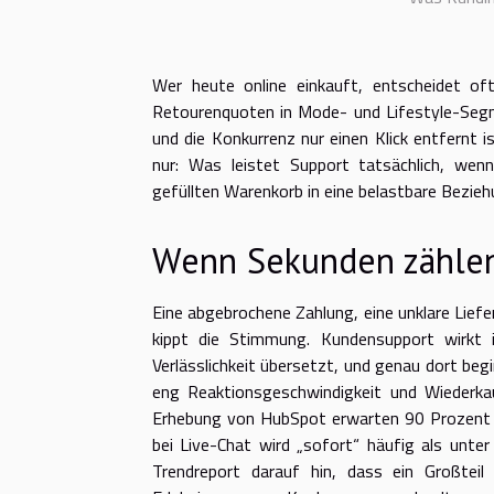
Wer heute online einkauft, entscheidet oft 
Retourenquoten in Mode- und Lifestyle-Segmen
und die Konkurrenz nur einen Klick entfernt i
nur: Was leistet Support tatsächlich, w
gefüllten Warenkorb in eine belastbare Bezie
Wenn Sekunden zählen
Eine abgebrochene Zahlung, eine unklare Lief
kippt die Stimmung. Kundensupport wirkt i
Verlässlichkeit übersetzt, und genau dort beg
eng Reaktionsgeschwindigkeit und Wiederka
Erhebung von HubSpot erwarten 90 Prozent 
bei Live-Chat wird „sofort“ häufig als unte
Trendreport darauf hin, dass ein Großte