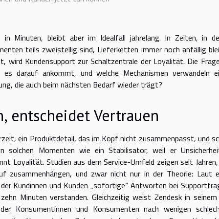
in Minuten, bleibt aber im Idealfall jahrelang. In Zeiten, in d
ten teils zweistellig sind, Lieferketten immer noch anfällig ble
st, wird Kundensupport zur Schaltzentrale der Loyalität. Die Frage
enn es darauf ankommt, und welche Mechanismen verwandeln e
hung, die auch beim nächsten Bedarf wieder trägt?
, entscheidet Vertrauen
erzeit, ein Produktdetail, das im Kopf nicht zusammenpasst, und s
n solchen Momenten wie ein Stabilisator, weil er Unsicherhei
innt Loyalität. Studien aus dem Service-Umfeld zeigen seit Jahren,
uf zusammenhängen, und zwar nicht nur in der Theorie: Laut e
der Kundinnen und Kunden „sofortige“ Antworten bei Supportfra
r zehn Minuten verstanden. Gleichzeitig weist Zendesk in seinem
il der Konsumentinnen und Konsumenten nach wenigen schlec