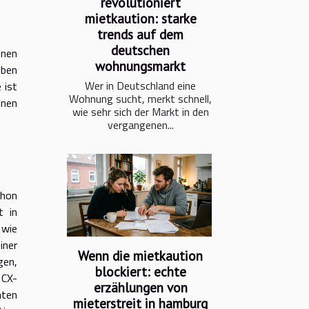
revolutioniert
mietkaution: starke
trends auf dem
deutschen
enen
wohnungsmarkt
iben
Wer in Deutschland eine
 ist
Wohnung sucht, merkt schnell,
inen
wie sehr sich der Markt in den
vergangenen...
chon
t in
 wie
iner
Wenn die mietkaution
gen,
blockiert: echte
 CX-
erzählungen von
hten
mieterstreit in hamburg