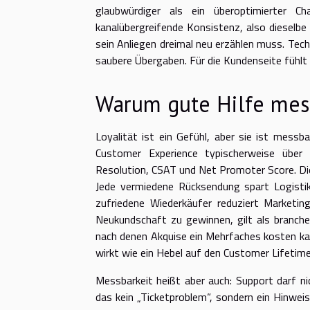
glaubwürdiger als ein überoptimierter C
kanalübergreifende Konsistenz, also dieselbe
sein Anliegen dreimal neu erzählen muss. Tec
saubere Übergaben. Für die Kundenseite fühlt
Warum gute Hilfe mess
Loyalität ist ein Gefühl, aber sie ist mess
Customer Experience typischerweise über
Resolution, CSAT und Net Promoter Score. Die
Jede vermiedene Rücksendung spart Logistik
zufriedene Wiederkäufer reduziert Marketi
Neukundschaft zu gewinnen, gilt als branche
nach denen Akquise ein Mehrfaches kosten kan
wirkt wie ein Hebel auf den Customer Lifetime
Messbarkeit heißt aber auch: Support darf nic
das kein „Ticketproblem“, sondern ein Hinwei