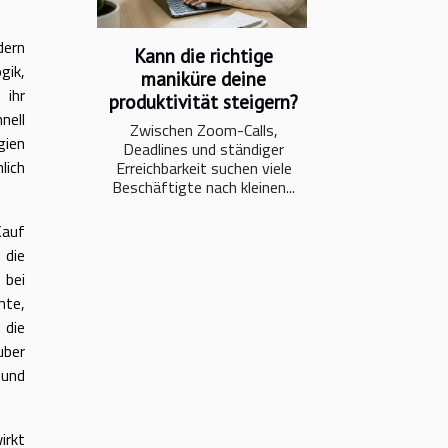
dern
Kann die richtige
gik,
maniküre deine
 ihr
produktivität steigern?
nell
Zwischen Zoom-Calls,
gien
Deadlines und ständiger
lich
Erreichbarkeit suchen viele
Beschäftigte nach kleinen...
Kauf
 die
 bei
hte,
 die
uber
 und
irkt