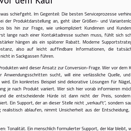
twas schiefgeht. Im Gegenteil: Die besten Serviceprozesse verhin
i der Produktdarstellung an, geht über Größen- und Variantenlo
ps bis hin zur Frage, wie unkompliziert Kundinnen und Kunden
rst lange nach einer Kontaktadresse suchen muss, fühlt sich sch
t stärker hängen als ein späterer Rabatt. Moderne Supportstrate
stanz, also auf leicht auffindbare Informationen, die tatsäch
 nicht in Sackgassen führen.
 Produkten wird dieser Ansatz zur Conversion-Frage. Wer vor dem 
r Anwendungsschritten sucht, will eine verlässliche Quelle, und
wird. Ein konkretes Beispiel sind dekorative Lösungen für Nägel,
g je nach Produkt variiert. Wer sich hier vorab informieren möc
und die entscheidende Hürde ist dann nicht der Preis, sondern
iert. Ein Support, der an dieser Stelle nicht „verkauft“, sondern sa
 realistisch ablaufen, nimmt Unsicherheit aus der Entscheidung,
: Tonalität. Ein menschlich formulierter Support, der klar bleibt, w