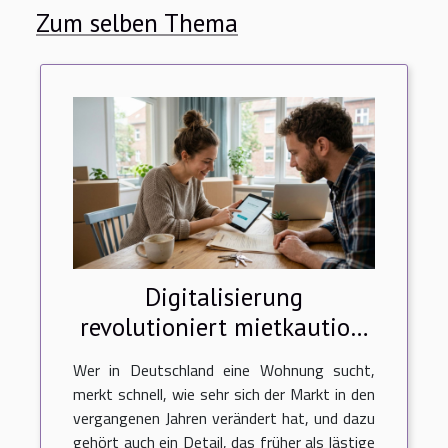
Zum selben Thema
Digitalisierung
revolutioniert mietkaution:
starke trends auf dem
Wer in Deutschland eine Wohnung sucht,
deutschen wohnungsmarkt
merkt schnell, wie sehr sich der Markt in den
vergangenen Jahren verändert hat, und dazu
gehört auch ein Detail, das früher als lästige