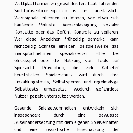
Wettplattformen zu gewährleisten. Laut führenden
Suchtpräventionsexperten ist es unerlässlich,
Warnsignale erkennen zu können, wie etwa sich
häufende Verluste, Vernachlässigung sozialer
Kontakte oder das Gefühl, Kontrolle zu verlieren.
Wer diese Anzeichen frühzeitig bemerkt, kann
rechtzeitig Schritte einleiten, beispielsweise das
Inanspruchnehmen spezialisierter Hilfe bei
Glücksspiel oder die Nutzung von Tools zur
Spielsucht Prävention, die viele Anbieter
bereitstellen. Spielerschutz wird durch klare
Einzahlungslimits, Selbstsperren und regelmäßige
Selbsttests umgesetzt, wodurch gefährdete
Nutzer gezielt unterstützt werden.
Gesunde Spielgewohnheiten entwickeln sich
insbesondere durch eine bewusste
Auseinandersetzung mit dem eigenen Spielverhalten
und eine realistische Einschätzung der