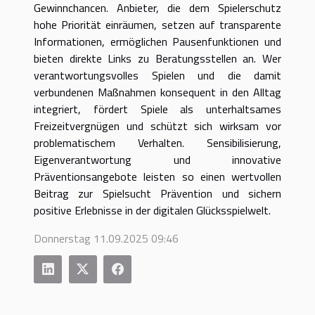
Gewinnchancen. Anbieter, die dem Spielerschutz
hohe Priorität einräumen, setzen auf transparente
Informationen, ermöglichen Pausenfunktionen und
bieten direkte Links zu Beratungsstellen an. Wer
verantwortungsvolles Spielen und die damit
verbundenen Maßnahmen konsequent in den Alltag
integriert, fördert Spiele als unterhaltsames
Freizeitvergnügen und schützt sich wirksam vor
problematischem Verhalten. Sensibilisierung,
Eigenverantwortung und innovative
Präventionsangebote leisten so einen wertvollen
Beitrag zur Spielsucht Prävention und sichern
positive Erlebnisse in der digitalen Glücksspielwelt.
Donnerstag 11.09.2025 09:46