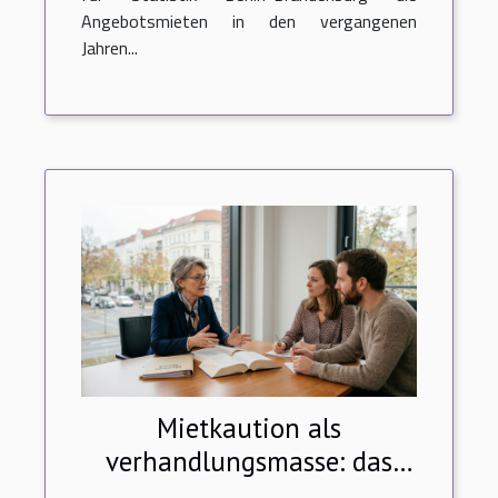
Angebotsmieten in den vergangenen
Jahren...
Mietkaution als
verhandlungsmasse: das
sagt die rechtsprechung