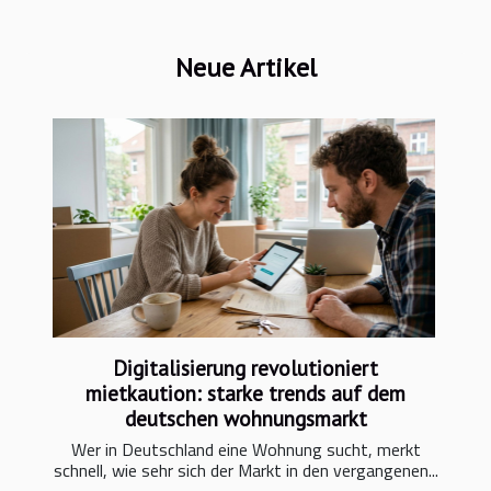
Neue Artikel
Digitalisierung revolutioniert
mietkaution: starke trends auf dem
deutschen wohnungsmarkt
Wer in Deutschland eine Wohnung sucht, merkt
schnell, wie sehr sich der Markt in den vergangenen...