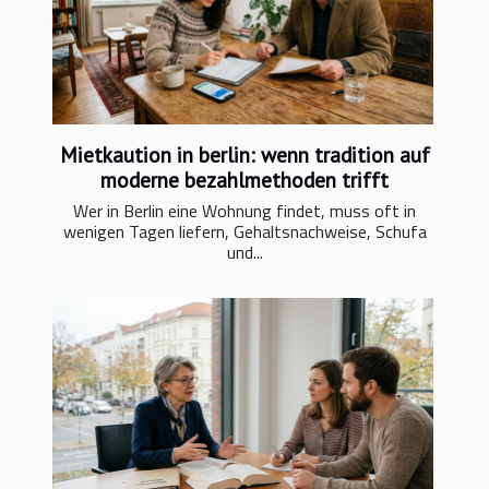
Mietkaution in berlin: wenn tradition auf
moderne bezahlmethoden trifft
Wer in Berlin eine Wohnung findet, muss oft in
wenigen Tagen liefern, Gehaltsnachweise, Schufa
und...