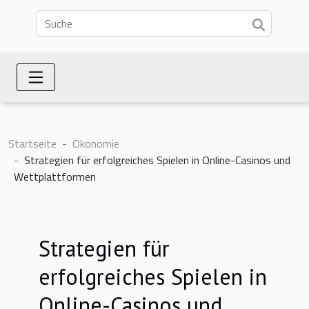
Startseite
Ökonomie
Strategien für erfolgreiches Spielen in Online-Casinos und
Wettplattformen
Strategien für
erfolgreiches Spielen in
Online-Casinos und