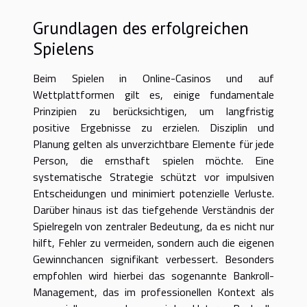
Grundlagen des erfolgreichen
Spielens
Beim Spielen in Online-Casinos und auf
Wettplattformen gilt es, einige fundamentale
Prinzipien zu berücksichtigen, um langfristig
positive Ergebnisse zu erzielen. Disziplin und
Planung gelten als unverzichtbare Elemente für jede
Person, die ernsthaft spielen möchte. Eine
systematische Strategie schützt vor impulsiven
Entscheidungen und minimiert potenzielle Verluste.
Darüber hinaus ist das tiefgehende Verständnis der
Spielregeln von zentraler Bedeutung, da es nicht nur
hilft, Fehler zu vermeiden, sondern auch die eigenen
Gewinnchancen signifikant verbessert. Besonders
empfohlen wird hierbei das sogenannte Bankroll-
Management, das im professionellen Kontext als