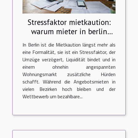
Stressfaktor mietkaution:
warum mieter in berlin
neue wege gehen
In Berlin ist die Mietkaution längst mehr als
eine Formalität, sie ist ein Stressfaktor, der
Umzüge verzögert, Liquidität bindet und in
einem ohnehin angespannten
Wohnungsmarkt zusätzliche Hürden
schafft. Während die Angebotsmieten in
vielen Bezirken hoch bleiben und der
Wettbewerb um bezahlbare...