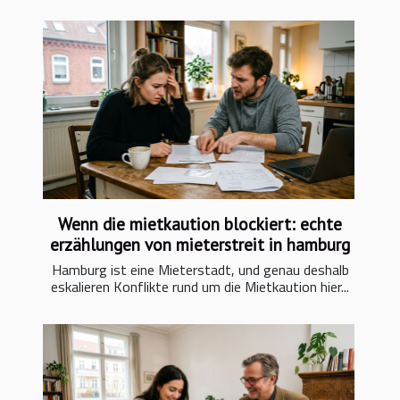
Wenn die mietkaution blockiert: echte
erzählungen von mieterstreit in hamburg
Hamburg ist eine Mieterstadt, und genau deshalb
eskalieren Konflikte rund um die Mietkaution hier...