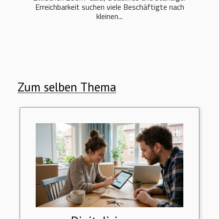
Erreichbarkeit suchen viele Beschäftigte nach
kleinen...
Zum selben Thema