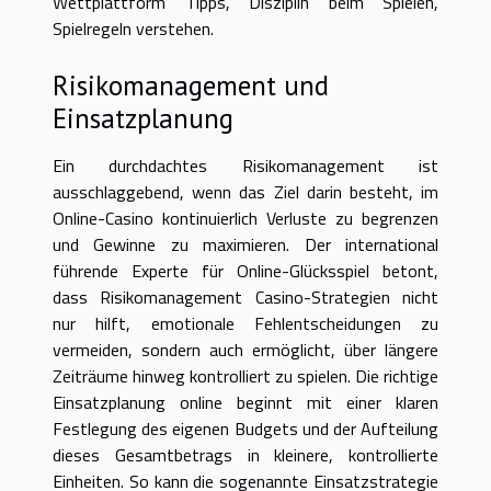
Wettplattform Tipps, Disziplin beim Spielen,
Spielregeln verstehen.
Risikomanagement und
Einsatzplanung
Ein durchdachtes Risikomanagement ist
ausschlaggebend, wenn das Ziel darin besteht, im
Online-Casino kontinuierlich Verluste zu begrenzen
und Gewinne zu maximieren. Der international
führende Experte für Online-Glücksspiel betont,
dass Risikomanagement Casino-Strategien nicht
nur hilft, emotionale Fehlentscheidungen zu
vermeiden, sondern auch ermöglicht, über längere
Zeiträume hinweg kontrolliert zu spielen. Die richtige
Einsatzplanung online beginnt mit einer klaren
Festlegung des eigenen Budgets und der Aufteilung
dieses Gesamtbetrags in kleinere, kontrollierte
Einheiten. So kann die sogenannte Einsatzstrategie