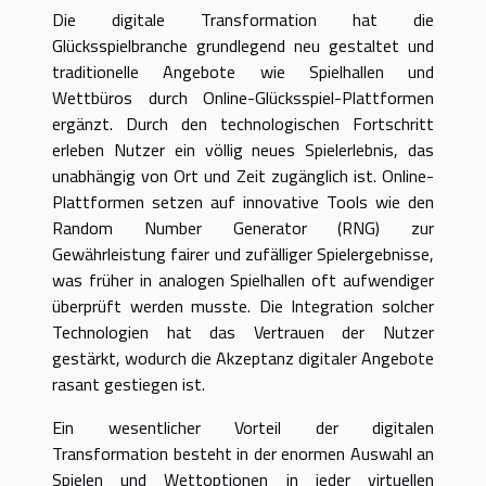
Die digitale Transformation hat die
Glücksspielbranche grundlegend neu gestaltet und
traditionelle Angebote wie Spielhallen und
Wettbüros durch Online-Glücksspiel-Plattformen
ergänzt. Durch den technologischen Fortschritt
erleben Nutzer ein völlig neues Spielerlebnis, das
unabhängig von Ort und Zeit zugänglich ist. Online-
Plattformen setzen auf innovative Tools wie den
Random Number Generator (RNG) zur
Gewährleistung fairer und zufälliger Spielergebnisse,
was früher in analogen Spielhallen oft aufwendiger
überprüft werden musste. Die Integration solcher
Technologien hat das Vertrauen der Nutzer
gestärkt, wodurch die Akzeptanz digitaler Angebote
rasant gestiegen ist.
Ein wesentlicher Vorteil der digitalen
Transformation besteht in der enormen Auswahl an
Spielen und Wettoptionen in jeder virtuellen