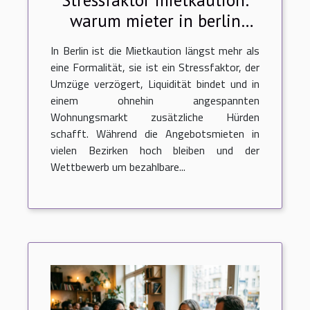
warum mieter in berlin
neue wege gehen
In Berlin ist die Mietkaution längst mehr als
eine Formalität, sie ist ein Stressfaktor, der
Umzüge verzögert, Liquidität bindet und in
einem ohnehin angespannten
Wohnungsmarkt zusätzliche Hürden
schafft. Während die Angebotsmieten in
vielen Bezirken hoch bleiben und der
Wettbewerb um bezahlbare...