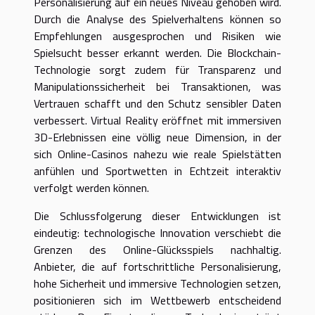
Personalisierung auf ein neues Niveau gehoben wird.
Durch die Analyse des Spielverhaltens können so
Empfehlungen ausgesprochen und Risiken wie
Spielsucht besser erkannt werden. Die Blockchain-
Technologie sorgt zudem für Transparenz und
Manipulationssicherheit bei Transaktionen, was
Vertrauen schafft und den Schutz sensibler Daten
verbessert. Virtual Reality eröffnet mit immersiven
3D-Erlebnissen eine völlig neue Dimension, in der
sich Online-Casinos nahezu wie reale Spielstätten
anfühlen und Sportwetten in Echtzeit interaktiv
verfolgt werden können.
Die Schlussfolgerung dieser Entwicklungen ist
eindeutig: technologische Innovation verschiebt die
Grenzen des Online-Glücksspiels nachhaltig.
Anbieter, die auf fortschrittliche Personalisierung,
hohe Sicherheit und immersive Technologien setzen,
positionieren sich im Wettbewerb entscheidend