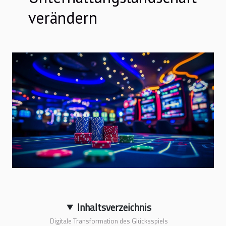
verändern
Inhaltsverzeichnis
Digitale Transformation des Glücksspiels