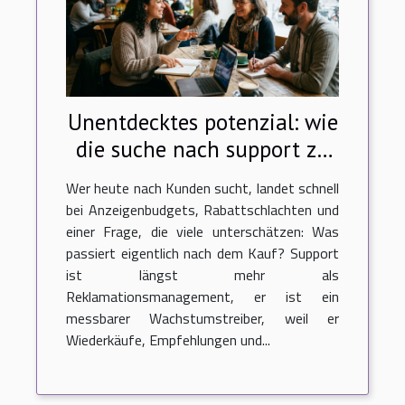
Unentdecktes potenzial: wie
die suche nach support zu
neuen kunden führt
Wer heute nach Kunden sucht, landet schnell
bei Anzeigenbudgets, Rabattschlachten und
einer Frage, die viele unterschätzen: Was
passiert eigentlich nach dem Kauf? Support
ist längst mehr als
Reklamationsmanagement, er ist ein
messbarer Wachstumstreiber, weil er
Wiederkäufe, Empfehlungen und...