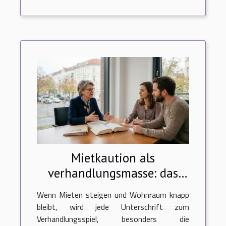
Mietkaution als
verhandlungsmasse: das
sagt die rechtsprechung
Wenn Mieten steigen und Wohnraum knapp
bleibt, wird jede Unterschrift zum
Verhandlungsspiel, besonders die