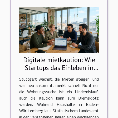
Digitale mietkaution: Wie
Startups das Einleben in
Stuttgart verändern
Stuttgart wächst, die Mieten steigen, und
wer neu ankommt, merkt schnell: Nicht nur
die Wohnungssuche ist ein Hindernislauf,
auch die Kaution kann zum Bremsklotz
werden. Während Haushalte in Baden-
Württemberg laut Statistischem Landesamt
in den vergangenen Jahren einen wachsenden