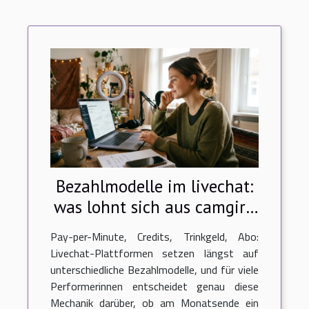
Bezahlmodelle im livechat:
was lohnt sich aus camgirl-
sicht?
Pay-per-Minute, Credits, Trinkgeld, Abo:
Livechat-Plattformen setzen längst auf
unterschiedliche Bezahlmodelle, und für viele
Performerinnen entscheidet genau diese
Mechanik darüber, ob am Monatsende ein