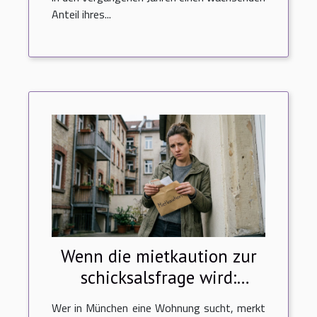
Anteil ihres...
Wenn die mietkaution zur
schicksalsfrage wird:
wahrheiten aus der
Wer in München eine Wohnung sucht, merkt