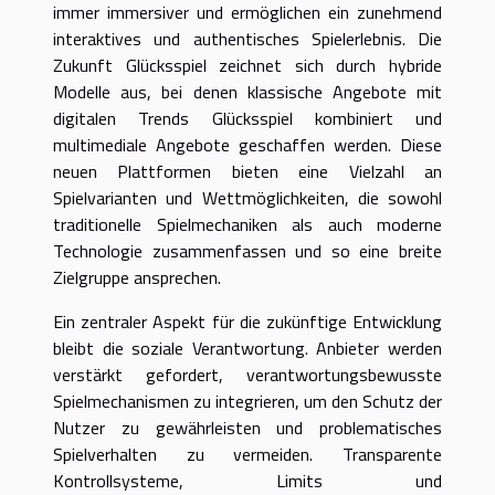
immer immersiver und ermöglichen ein zunehmend
interaktives und authentisches Spielerlebnis. Die
Zukunft Glücksspiel zeichnet sich durch hybride
Modelle aus, bei denen klassische Angebote mit
digitalen Trends Glücksspiel kombiniert und
multimediale Angebote geschaffen werden. Diese
neuen Plattformen bieten eine Vielzahl an
Spielvarianten und Wettmöglichkeiten, die sowohl
traditionelle Spielmechaniken als auch moderne
Technologie zusammenfassen und so eine breite
Zielgruppe ansprechen.
Ein zentraler Aspekt für die zukünftige Entwicklung
bleibt die soziale Verantwortung. Anbieter werden
verstärkt gefordert, verantwortungsbewusste
Spielmechanismen zu integrieren, um den Schutz der
Nutzer zu gewährleisten und problematisches
Spielverhalten zu vermeiden. Transparente
Kontrollsysteme, Limits und