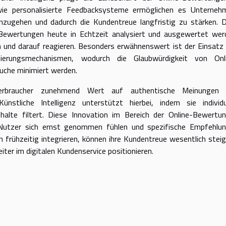
ie personalisierte Feedbacksysteme ermöglichen es Unterneh
einzugehen und dadurch die Kundentreue langfristig zu stärken. 
e-Bewertungen heute in Echtzeit analysiert und ausgewertet wer
und darauf reagieren. Besonders erwähnenswert ist der Einsatz
zierungsmechanismen, wodurch die Glaubwürdigkeit von Onl
uche minimiert werden.
Verbraucher zunehmend Wert auf authentische Meinungen
stliche Intelligenz unterstützt hierbei, indem sie individu
nhalte filtert. Diese Innovation im Bereich der Online-Bewertu
 Nutzer sich ernst genommen fühlen und spezifische Empfehlu
 frühzeitig integrieren, können ihre Kundentreue wesentlich steig
iter im digitalen Kundenservice positionieren.