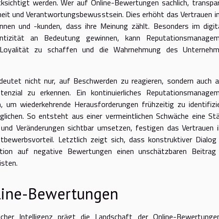
ksichtigt werden. Wer auf Online-Bewertungen sachlich, transpa
eit und Verantwortungsbewusstsein. Dies erhöht das Vertrauen in
innen und -kunden, dass ihre Meinung zählt. Besonders im digit
entizität an Bedeutung gewinnen, kann Reputationsmanage
ge Loyalität zu schaffen und die Wahrnehmung des Unterneh
deutet nicht nur, auf Beschwerden zu reagieren, sondern auch a
enzial zu erkennen. Ein kontinuierliches Reputationsmanage
, um wiederkehrende Herausforderungen frühzeitig zu identifizi
lichen. So entsteht aus einer vermeintlichen Schwäche eine Stä
und Veränderungen sichtbar umsetzen, festigen das Vertrauen i
tbewerbsvorteil. Letztlich zeigt sich, dass konstruktiver Dialog
ion auf negative Bewertungen einen unschätzbaren Beitrag
isten.
nline-Bewertungen
licher Intelligenz prägt die Landschaft der Online-Bewertunge