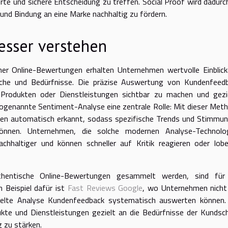
rte und sichere Entscheidung zu treffen. Social Proof wird dadurc
und Bindung an eine Marke nachhaltig zu fördern.
sser verstehen
cher Online-Bewertungen erhalten Unternehmen wertvolle Einblick
sche und Bedürfnisse. Die präzise Auswertung von Kundenfeed
Produkten oder Dienstleistungen sichtbar zu machen und gezi
ogenannte Sentiment-Analyse eine zentrale Rolle: Mit dieser Met
gen automatisch erkannt, sodass spezifische Trends und Stimmu
können. Unternehmen, die solche modernen Analyse-Technolo
chhaltiger und können schneller auf Kritik reagieren oder lob
thentische Online-Bewertungen gesammelt werden, sind für
n Beispiel dafür ist
Fast Reviews Google
, wo Unternehmen nicht
ielte Analyse Kundenfeedback systematisch auswerten können.
kte und Dienstleistungen gezielt an die Bedürfnisse der Kundsc
 zu stärken.