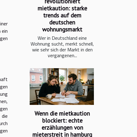
revolutioniert
mietkaution: starke
trends auf dem
deutschen
iner
wohnungsmarkt
 ein
Wer in Deutschland eine
ngen
Wohnung sucht, merkt schnell,
wie sehr sich der Markt in den
vergangenen...
haft
ngen
dung
men,
rgen
Wenn die mietkaution
 die
blockiert: echte
urch
erzählungen von
ngen
mieterstreit in hamburg