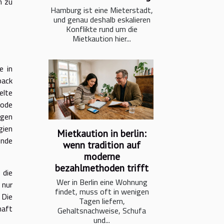
h zu
Hamburg ist eine Mieterstadt,
und genau deshalb eskalieren
Konflikte rund um die
Mietkaution hier...
e in
back
elte
hode
ngen
gien
Mietkaution in berlin:
ende
wenn tradition auf
moderne
bezahlmethoden trifft
 die
Wer in Berlin eine Wohnung
 nur
findet, muss oft in wenigen
 Die
Tagen liefern,
haft
Gehaltsnachweise, Schufa
und...