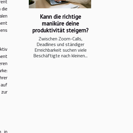
rent
 die
alen
Kann die richtige
ment
maniküre deine
produktivität steigern?
mens
Zwischen Zoom-Calls,
Deadlines und ständiger
ktiv
Erreichbarkeit suchen viele
Beschäftigte nach kleinen...
ment
eren
rke:
hrer
 auf
 zur
n in