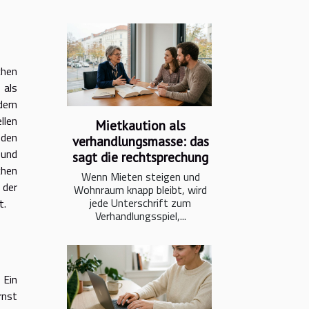
chen
 als
dern
llen
Mietkaution als
 den
verhandlungsmasse: das
 und
sagt die rechtsprechung
chen
Wenn Mieten steigen und
 der
Wohnraum knapp bleibt, wird
jede Unterschrift zum
t.
Verhandlungsspiel,...
 Ein
rnst