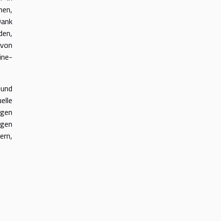
men,
Dank
den,
 von
ine-
 und
elle
ngen
ngen
ern,