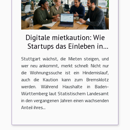
Digitale mietkaution: Wie
Startups das Einleben in
Stuttgart verändern
Stuttgart wächst, die Mieten steigen, und
wer neu ankommt, merkt schnell: Nicht nur
die Wohnungssuche ist ein Hindernislauf,
auch die Kaution kann zum Bremsklotz
werden. Während Haushalte in Baden-
Württemberg laut Statistischem Landesamt
in den vergangenen Jahren einen wachsenden
Anteil ihres...