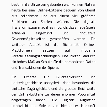
bestimmte Uhrzeiten gebunden war, können Nutzer
heute bei einer Online-Lotterie bequem von überall
aus teilnehmen und aus einem viel größeren
Spektrum an Spielen wählen. Die digitale
Transformation macht es möglich, dass neue Spiele
schneller eingeführt und innovative
Gewinnmöglichkeiten geschaffen werden. Ein
weiterer Aspekt ist die Sicherheit: Online-
Plattformen setzen auf moderne
Verschlüsselungstechnologien und bieten dadurch
ein hohes Maß an Schutz für die persönlichen Daten
und Transaktionen der Spieler.
Ein Experte für Glücksspielrecht und
Lotteriegeschichte analysiert, dass besonders die
einfache Zugänglichkeit und die globale Reichweite
der Online-Lotterie zu deren enormer Popularität
beigetragen haben. Die Digitale Migration
ermöglicht es, Spieler verschiedenster Herkunft