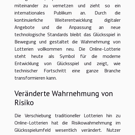
miteinander zu vernetzen und zieht so ein
internationales Publikum an. Durch die
kontinuierliche Weiterentwicklung digitaler
Angebote und die Anpassung an neue
technologische Standards bleibt das Glücksspiel in
Bewegung und gestaltet die Wahrnehmung von
Lotterien vollkommen neu. Die Online-Lotterie
steht heute als Symbol für die moderne
Entwicklung von Glücksspiel und zeigt, wie
technischer Fortschritt eine ganze Branche
transformieren kann.
Veränderte Wahrnehmung von
Risiko
Die Verschiebung traditioneller Lotterien hin zu
Online-Lotterien hat die Risikowahrnehmung im
Glücksspielumfeld wesentlich verändert. Nutzer