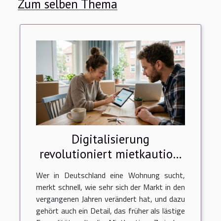
Zum selben Thema
Digitalisierung
revolutioniert mietkaution:
starke trends auf dem
Wer in Deutschland eine Wohnung sucht,
deutschen wohnungsmarkt
merkt schnell, wie sehr sich der Markt in den
vergangenen Jahren verändert hat, und dazu
gehört auch ein Detail, das früher als lästige