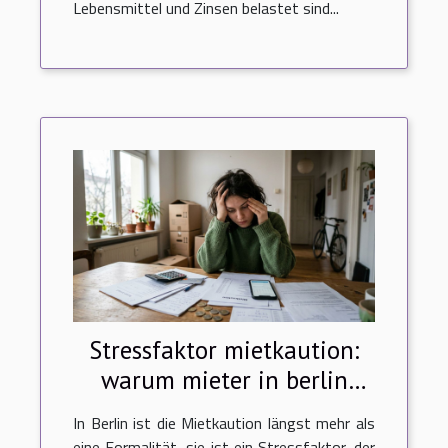
Lebensmittel und Zinsen belastet sind...
Stressfaktor mietkaution:
warum mieter in berlin
neue wege gehen
In Berlin ist die Mietkaution längst mehr als
eine Formalität, sie ist ein Stressfaktor, der