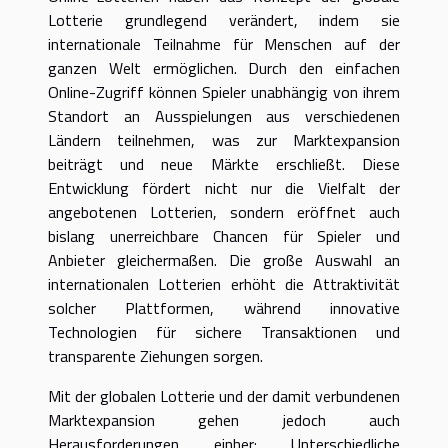
Lotterie grundlegend verändert, indem sie
internationale Teilnahme für Menschen auf der
ganzen Welt ermöglichen. Durch den einfachen
Online-Zugriff können Spieler unabhängig von ihrem
Standort an Ausspielungen aus verschiedenen
Ländern teilnehmen, was zur Marktexpansion
beiträgt und neue Märkte erschließt. Diese
Entwicklung fördert nicht nur die Vielfalt der
angebotenen Lotterien, sondern eröffnet auch
bislang unerreichbare Chancen für Spieler und
Anbieter gleichermaßen. Die große Auswahl an
internationalen Lotterien erhöht die Attraktivität
solcher Plattformen, während innovative
Technologien für sichere Transaktionen und
transparente Ziehungen sorgen.
Mit der globalen Lotterie und der damit verbundenen
Marktexpansion gehen jedoch auch
Herausforderungen einher: Unterschiedliche