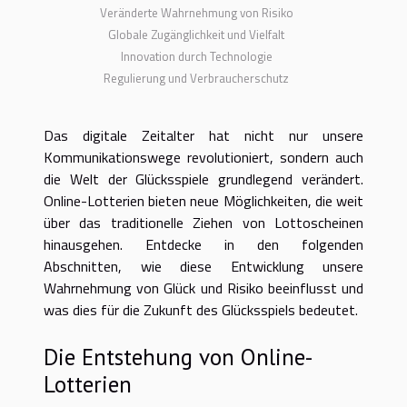
Veränderte Wahrnehmung von Risiko
Globale Zugänglichkeit und Vielfalt
Innovation durch Technologie
Regulierung und Verbraucherschutz
Das digitale Zeitalter hat nicht nur unsere
Kommunikationswege revolutioniert, sondern auch
die Welt der Glücksspiele grundlegend verändert.
Online-Lotterien bieten neue Möglichkeiten, die weit
über das traditionelle Ziehen von Lottoscheinen
hinausgehen. Entdecke in den folgenden
Abschnitten, wie diese Entwicklung unsere
Wahrnehmung von Glück und Risiko beeinflusst und
was dies für die Zukunft des Glücksspiels bedeutet.
Die Entstehung von Online-
Lotterien