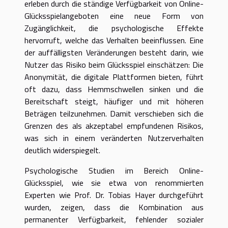
erleben durch die ständige Verfügbarkeit von Online-
Glücksspielangeboten eine neue Form von
Zugänglichkeit, die psychologische Effekte
hervorruft, welche das Verhalten beeinflussen. Eine
der auffälligsten Veränderungen besteht darin, wie
Nutzer das Risiko beim Glücksspiel einschätzen: Die
Anonymität, die digitale Plattformen bieten, führt
oft dazu, dass Hemmschwellen sinken und die
Bereitschaft steigt, häufiger und mit höheren
Beträgen teilzunehmen. Damit verschieben sich die
Grenzen des als akzeptabel empfundenen Risikos,
was sich in einem veränderten Nutzerverhalten
deutlich widerspiegelt.
Psychologische Studien im Bereich Online-
Glücksspiel, wie sie etwa von renommierten
Experten wie Prof. Dr. Tobias Hayer durchgeführt
wurden, zeigen, dass die Kombination aus
permanenter Verfügbarkeit, fehlender sozialer