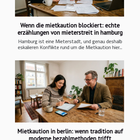
Wenn die mietkaution blockiert: echte
erzählungen von mieterstreit in hamburg
Hamburg ist eine Mieterstadt, und genau deshalb
eskalieren Konflikte rund um die Mietkaution hier...
Mietkaution in berlin: wenn tradition auf
moderne bezahlmethoden trifft