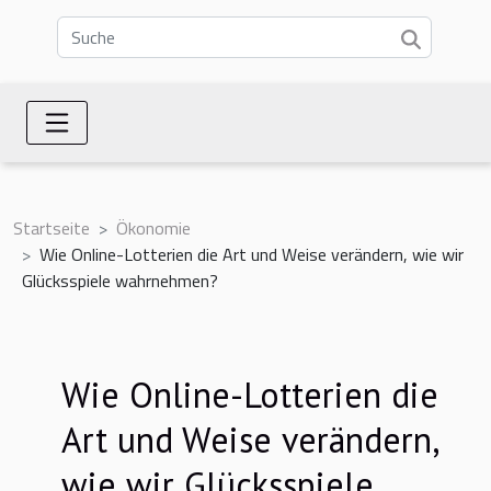
Startseite
Ökonomie
Wie Online-Lotterien die Art und Weise verändern, wie wir
Glücksspiele wahrnehmen?
Wie Online-Lotterien die
Art und Weise verändern,
wie wir Glücksspiele