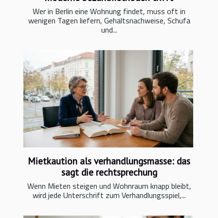
Wer in Berlin eine Wohnung findet, muss oft in
wenigen Tagen liefern, Gehaltsnachweise, Schufa
und...
Mietkaution als verhandlungsmasse: das
sagt die rechtsprechung
Wenn Mieten steigen und Wohnraum knapp bleibt,
wird jede Unterschrift zum Verhandlungsspiel,...