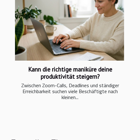
Kann die richtige maniküre deine
produktivität steigern?
Zwischen Zoom-Calls, Deadlines und ständiger
Erreichbarkeit suchen viele Beschäftigte nach
kleinen...