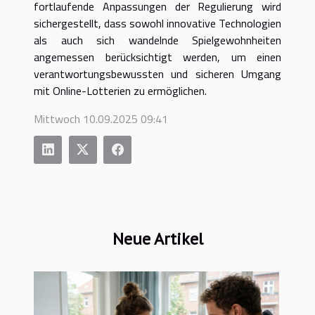
fortlaufende Anpassungen der Regulierung wird
sichergestellt, dass sowohl innovative Technologien
als auch sich wandelnde Spielgewohnheiten
angemessen berücksichtigt werden, um einen
verantwortungsbewussten und sicheren Umgang
mit Online-Lotterien zu ermöglichen.
Mittwoch 10.09.2025 09:41
Neue Artikel