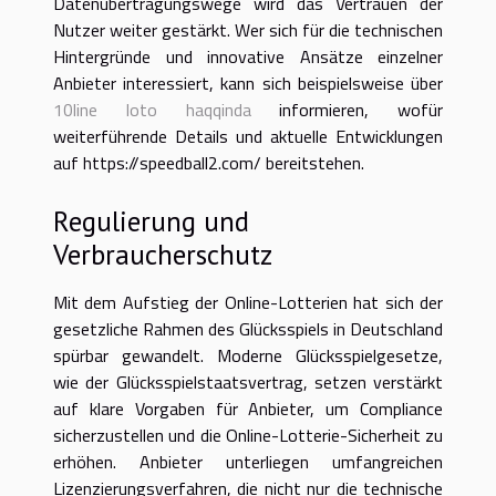
Datenübertragungswege wird das Vertrauen der
Nutzer weiter gestärkt. Wer sich für die technischen
Hintergründe und innovative Ansätze einzelner
Anbieter interessiert, kann sich beispielsweise über
10line loto haqqinda
informieren, wofür
weiterführende Details und aktuelle Entwicklungen
auf https://speedball2.com/ bereitstehen.
Regulierung und
Verbraucherschutz
Mit dem Aufstieg der Online-Lotterien hat sich der
gesetzliche Rahmen des Glücksspiels in Deutschland
spürbar gewandelt. Moderne Glücksspielgesetze,
wie der Glücksspielstaatsvertrag, setzen verstärkt
auf klare Vorgaben für Anbieter, um Compliance
sicherzustellen und die Online-Lotterie-Sicherheit zu
erhöhen. Anbieter unterliegen umfangreichen
Lizenzierungsverfahren, die nicht nur die technische