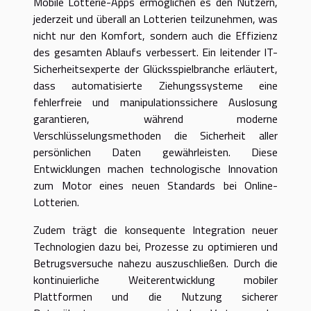
Mobile Lotterie-Apps ermöglichen es den Nutzern,
jederzeit und überall an Lotterien teilzunehmen, was
nicht nur den Komfort, sondern auch die Effizienz
des gesamten Ablaufs verbessert. Ein leitender IT-
Sicherheitsexperte der Glücksspielbranche erläutert,
dass automatisierte Ziehungssysteme eine
fehlerfreie und manipulationssichere Auslosung
garantieren, während moderne
Verschlüsselungsmethoden die Sicherheit aller
persönlichen Daten gewährleisten. Diese
Entwicklungen machen technologische Innovation
zum Motor eines neuen Standards bei Online-
Lotterien.
Zudem trägt die konsequente Integration neuer
Technologien dazu bei, Prozesse zu optimieren und
Betrugsversuche nahezu auszuschließen. Durch die
kontinuierliche Weiterentwicklung mobiler
Plattformen und die Nutzung sicherer