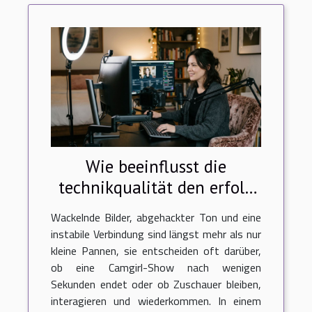
Wie beeinflusst die
technikqualität den erfolg
einer camgirl-show?
Wackelnde Bilder, abgehackter Ton und eine
instabile Verbindung sind längst mehr als nur
kleine Pannen, sie entscheiden oft darüber,
ob eine Camgirl-Show nach wenigen
Sekunden endet oder ob Zuschauer bleiben,
interagieren und wiederkommen. In einem