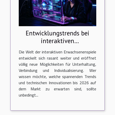
Entwicklungstrends bei
interaktiven
Erwachsenenspielen bis
Die Welt der interaktiven Erwachsenenspiele
2026
entwickelt sich rasant weiter und eröffnet
völlig neue Möglichkeiten für Unterhaltung,
Verbindung und Individualisierung. Wer
wissen möchte, welche spannenden Trends
und technischen Innovationen bis 2026 auf
dem Markt zu erwarten sind, sollte
unbedingt...