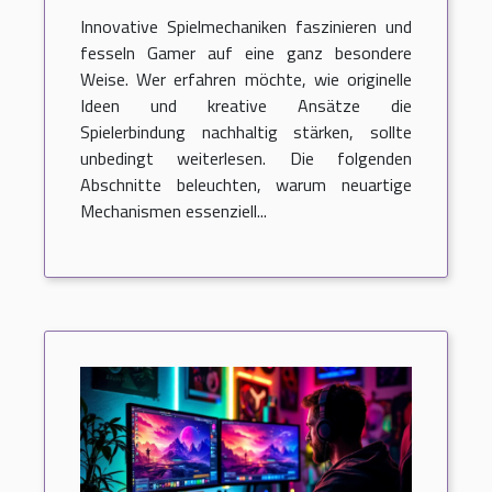
Spielerbindung?
Innovative Spielmechaniken faszinieren und
fesseln Gamer auf eine ganz besondere
Weise. Wer erfahren möchte, wie originelle
Ideen und kreative Ansätze die
Spielerbindung nachhaltig stärken, sollte
unbedingt weiterlesen. Die folgenden
Abschnitte beleuchten, warum neuartige
Mechanismen essenziell...