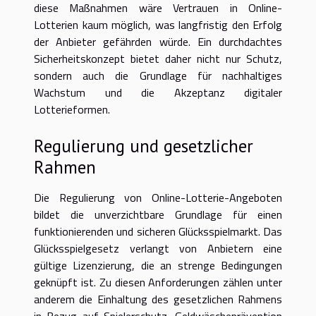
diese Maßnahmen wäre Vertrauen in Online-
Lotterien kaum möglich, was langfristig den Erfolg
der Anbieter gefährden würde. Ein durchdachtes
Sicherheitskonzept bietet daher nicht nur Schutz,
sondern auch die Grundlage für nachhaltiges
Wachstum und die Akzeptanz digitaler
Lotterieformen.
Regulierung und gesetzlicher
Rahmen
Die Regulierung von Online-Lotterie-Angeboten
bildet die unverzichtbare Grundlage für einen
funktionierenden und sicheren Glücksspielmarkt. Das
Glücksspielgesetz verlangt von Anbietern eine
gültige Lizenzierung, die an strenge Bedingungen
geknüpft ist. Zu diesen Anforderungen zählen unter
anderem die Einhaltung des gesetzlichen Rahmens