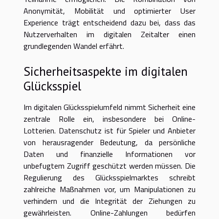
Anonymität, Mobilität und optimierter User
Experience trägt entscheidend dazu bei, dass das
Nutzerverhalten im digitalen Zeitalter einen
grundlegenden Wandel erfährt.
Sicherheitsaspekte im digitalen
Glücksspiel
Im digitalen Glücksspielumfeld nimmt Sicherheit eine
zentrale Rolle ein, insbesondere bei Online-
Lotterien. Datenschutz ist für Spieler und Anbieter
von herausragender Bedeutung, da persönliche
Daten und finanzielle Informationen vor
unbefugtem Zugriff geschützt werden müssen. Die
Regulierung des Glücksspielmarktes schreibt
zahlreiche Maßnahmen vor, um Manipulationen zu
verhindern und die Integrität der Ziehungen zu
gewährleisten. Online-Zahlungen bedürfen