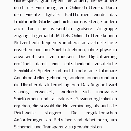
Glücksspiels grundlegend verändert, insbesondere
durch die Einführung von Online-Lotterien. Durch
den Einsatz digitaler Plattformen wurde das
traditionelle Glücksspiel nicht nur erweitert, sondern
auch für eine wesentlich größere Zielgruppe
zugänglich gemacht. Mittels Online-Lotterie können
Nutzer heute bequem von überall aus virtuelle Lose
erwerben und am Spiel teilnehmen, ohne physisch
anwesend sein zu müssen. Die Digitalisierung
eröffnet damit eine entscheidend zusätzliche
Flexibilität: Spieler sind nicht mehr an stationäre
Annahmestellen gebunden, sondern können rund um
die Uhr über das Internet agieren. Das Angebot wird
ständig erweitert, wodurch sich innovative
Spielformen und attraktive Gewinnmöglichkeiten
ergeben, die sowohl die Nutzerbindung als auch die
Reichweite steigern. Die regulatorischen
Anforderungen an Betreiber sind dabei hoch, um
Sicherheit und Transparenz zu gewährleisten.