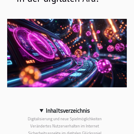
Inhaltsverzeichnis
Digitalisierung und neue Spielmöglichkeiten
Verändertes Nutzerverhalten im Internet
Sicherheitsaspekte im digitalen Glücksspiel