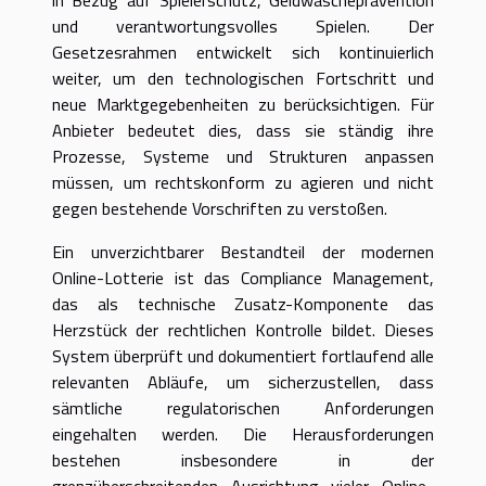
in Bezug auf Spielerschutz, Geldwäscheprävention
und verantwortungsvolles Spielen. Der
Gesetzesrahmen entwickelt sich kontinuierlich
weiter, um den technologischen Fortschritt und
neue Marktgegebenheiten zu berücksichtigen. Für
Anbieter bedeutet dies, dass sie ständig ihre
Prozesse, Systeme und Strukturen anpassen
müssen, um rechtskonform zu agieren und nicht
gegen bestehende Vorschriften zu verstoßen.
Ein unverzichtbarer Bestandteil der modernen
Online-Lotterie ist das Compliance Management,
das als technische Zusatz-Komponente das
Herzstück der rechtlichen Kontrolle bildet. Dieses
System überprüft und dokumentiert fortlaufend alle
relevanten Abläufe, um sicherzustellen, dass
sämtliche regulatorischen Anforderungen
eingehalten werden. Die Herausforderungen
bestehen insbesondere in der