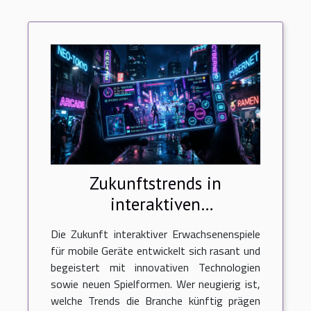
Zukunftstrends in
interaktiven
Erwachsenenspielen für
Die Zukunft interaktiver Erwachsenenspiele
mobile Geräte
für mobile Geräte entwickelt sich rasant und
begeistert mit innovativen Technologien
sowie neuen Spielformen. Wer neugierig ist,
welche Trends die Branche künftig prägen