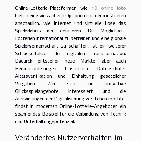
Online-Lotterie-Plattformen wie
10 online loto
bieten eine Vielzahl von Optionen und demonstrieren
anschaulich, wie Internet und virtuelle Lose das
Spielerlebnis neu definieren. Die Möglichkeit,
Lotterien international zu betreiben und eine globale
Spielergemeinschaft zu schaffen, ist ein weiterer
Schlüsselfaktor der digitalen Transformation.
Dadurch entstehen neue Märkte, aber auch
Herausforderungen hinsichtlich Datenschutz,
Altersverifikation und Einhaltung gesetzlicher
Vorgaben. Wer sich für innovative
Glücksspielangebote interessiert und die
Auswirkungen der Digitalisierung verstehen möchte,
findet in modernen Online-Lotterie-Angeboten ein
spannendes Beispiel für die Verbindung von Technik
und Unterhaltungspotenzial.
Verändertes Nutzerverhalten im