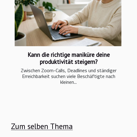
Kann die richtige maniküre deine
produktivität steigern?
Zwischen Zoom-Calls, Deadlines und ständiger
Erreichbarkeit suchen viele Beschäftigte nach
kleinen...
Zum selben Thema