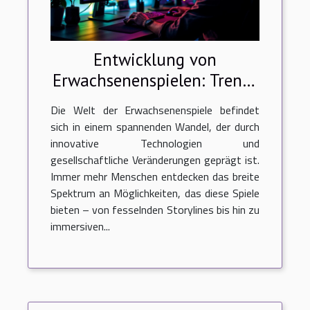
Entwicklung von
Erwachsenenspielen: Trends
und Zukunftsaussichten
Die Welt der Erwachsenenspiele befindet
sich in einem spannenden Wandel, der durch
innovative Technologien und
gesellschaftliche Veränderungen geprägt ist.
Immer mehr Menschen entdecken das breite
Spektrum an Möglichkeiten, das diese Spiele
bieten – von fesselnden Storylines bis hin zu
immersiven...