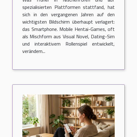
spezialisierten Plattformen stattfand, hat
sich in den vergangenen Jahren auf den
wichtigsten Bildschirm überhaupt verlagert:
das Smartphone. Mobile Hentai-Games, oft
als Mischform aus Visual Novel, Dating-Sim
und interaktivem Rollenspiel entwickelt,
verändern...