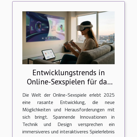
Entwicklungstrends in
Online-Sexspielen für das
Jahr 2025
Die Welt der Online-Sexspiele erlebt 2025
eine rasante Entwicklung, die neue
Möglichkeiten und Herausforderungen mit
sich bringt. Spannende Innovationen in
Technik und Design versprechen ein
immersiveres und interaktiveres Spielerlebnis