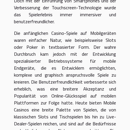
Doch mit der Einführung von Smartphones und der
Verbesserung der Touchscreen-Technologie wurde
das Spielerlebnis immer immersiver und
benutzerfreundlicher.
Die anfänglichen Casino-Spiele auf Mobilgeräten
waren einfacher Natur, wie beispielsweise Slots
oder Poker in textbasierter Form. Der wahre
Durchbruch kam jedoch mit der Entwicklung
spezialisierter Betriebssysteme für mobile
Endgeräte, die es Entwicklern ermöglichten,
komplexe und graphisch anspruchsvolle Spiele zu
kreieren. Die Benutzerfreundlichkeit verbesserte sich
erheblich, was eine breitere Akzeptanz und
Popularität von Online-Glücksspiel auf mobilen
Plattformen zur Folge hatte. Heute bieten Mobile
Casinos eine breite Palette von Spielen, die von
klassischen Slots und Tischspielen bis hin zu Live-
Dealer-Spielen reichen, und sind auf die Bedürfnisse