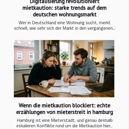
Digitalisierung revolutioniert
mietkaution: starke trends auf dem
deutschen wohnungsmarkt
Wer in Deutschland eine Wohnung sucht, merkt
schnell, wie sehr sich der Markt in den vergangenen...
Wenn die mietkaution blockiert: echte
erzählungen von mieterstreit in hamburg
Hamburg ist eine Mieterstadt, und genau deshalb
eskalieren Konflikte rund um die Mietkaution hier...