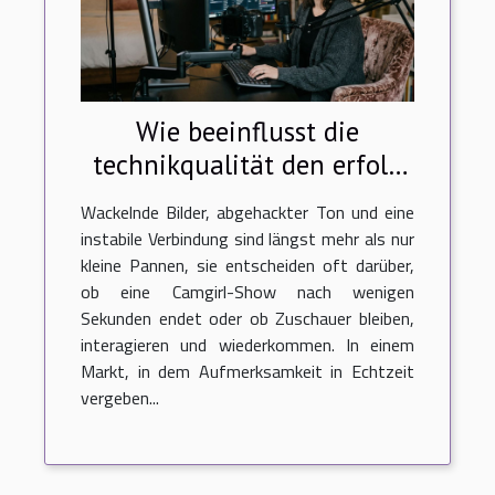
Wie beeinflusst die
technikqualität den erfolg
einer camgirl-show?
Wackelnde Bilder, abgehackter Ton und eine
instabile Verbindung sind längst mehr als nur
kleine Pannen, sie entscheiden oft darüber,
ob eine Camgirl-Show nach wenigen
Sekunden endet oder ob Zuschauer bleiben,
interagieren und wiederkommen. In einem
Markt, in dem Aufmerksamkeit in Echtzeit
vergeben...