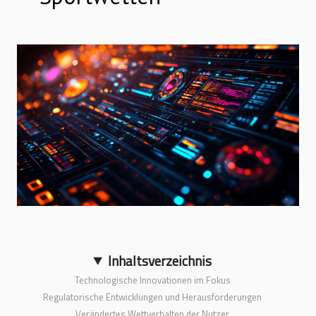
Inhaltsverzeichnis
Technologische Innovationen im Fokus
Regulatorische Entwicklungen und Herausforderungen
Verändertes Wettverhalten der Nutzer