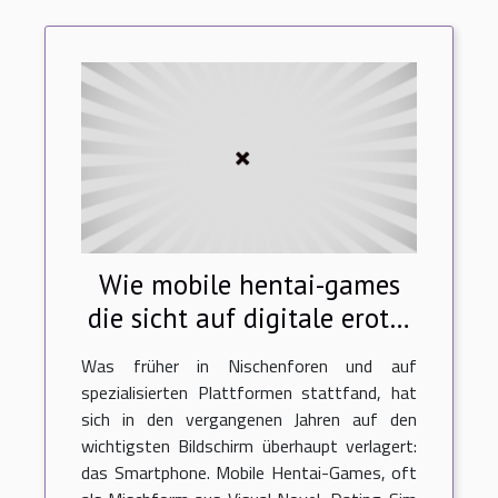
Wie mobile hentai-games
die sicht auf digitale erotik
verändern
Was früher in Nischenforen und auf
spezialisierten Plattformen stattfand, hat
sich in den vergangenen Jahren auf den
wichtigsten Bildschirm überhaupt verlagert:
das Smartphone. Mobile Hentai-Games, oft