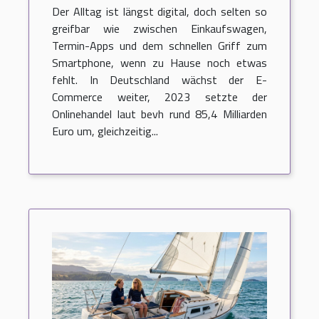
digitalisierung trifft alltag
Der Alltag ist längst digital, doch selten so
greifbar wie zwischen Einkaufswagen,
Termin-Apps und dem schnellen Griff zum
Smartphone, wenn zu Hause noch etwas
fehlt. In Deutschland wächst der E-
Commerce weiter, 2023 setzte der
Onlinehandel laut bevh rund 85,4 Milliarden
Euro um, gleichzeitig...