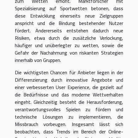
zum Wetten erhöht. Marktforscher mit
Spezialisierung auf Sportwetten betonen, dass
diese Entwicklung einerseits neue Zielgruppen
anspricht und die Bindung bestehender Nutzer
fördert. Andererseits entstehen dadurch neue
Risiken, etwa durch die zusätzliche Verlockung,
häufiger und unüberlegter zu wetten, sowie die
Gefahr der Nachahmung von riskanten Strategien
innerhalb von Gruppen.
Die wichtigsten Chancen für Anbieter liegen in der
Differenzierung durch innovative Angebote und
einer verbesserten User Experience, die gezielt auf
die Bedürfnisse und das moderne Wettverhalten
eingeht. Gleichzeitig besteht die Herausforderung,
verantwortungsvolles Spielen zu fördern und
technische Lösungen zu implementieren, die
Missbrauch vorbeugen. Insgesamt lässt sich
beobachten, dass Trends im Bereich der Online-