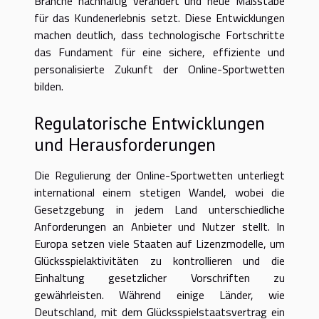
Branche nachhaltig verändert und neue Maßstäbe
für das Kundenerlebnis setzt. Diese Entwicklungen
machen deutlich, dass technologische Fortschritte
das Fundament für eine sichere, effiziente und
personalisierte Zukunft der Online-Sportwetten
bilden.
Regulatorische Entwicklungen
und Herausforderungen
Die Regulierung der Online-Sportwetten unterliegt
international einem stetigen Wandel, wobei die
Gesetzgebung in jedem Land unterschiedliche
Anforderungen an Anbieter und Nutzer stellt. In
Europa setzen viele Staaten auf Lizenzmodelle, um
Glücksspielaktivitäten zu kontrollieren und die
Einhaltung gesetzlicher Vorschriften zu
gewährleisten. Während einige Länder, wie
Deutschland, mit dem Glücksspielstaatsvertrag ein