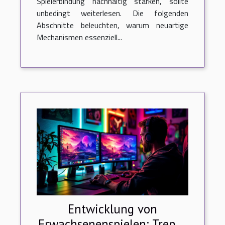
Spielerbindung nachhaltig stärken, sollte
unbedingt weiterlesen. Die folgenden
Abschnitte beleuchten, warum neuartige
Mechanismen essenziell...
Entwicklung von
Erwachsenenspielen: Trends