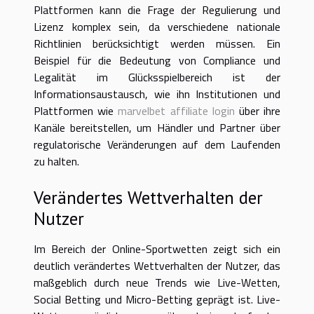
Plattformen kann die Frage der Regulierung und
Lizenz komplex sein, da verschiedene nationale
Richtlinien berücksichtigt werden müssen. Ein
Beispiel für die Bedeutung von Compliance und
Legalität im Glücksspielbereich ist der
Informationsaustausch, wie ihn Institutionen und
Plattformen wie
marvelbet affiliate login
über ihre
Kanäle bereitstellen, um Händler und Partner über
regulatorische Veränderungen auf dem Laufenden
zu halten.
Verändertes Wettverhalten der
Nutzer
Im Bereich der Online-Sportwetten zeigt sich ein
deutlich verändertes Wettverhalten der Nutzer, das
maßgeblich durch neue Trends wie Live-Wetten,
Social Betting und Micro-Betting geprägt ist. Live-