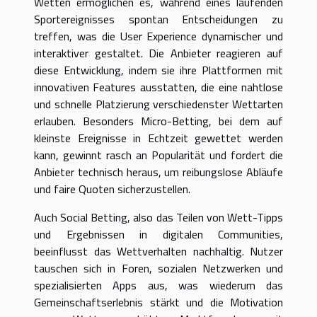
Wetten ermöglichen es, während eines laufenden
Sportereignisses spontan Entscheidungen zu
treffen, was die User Experience dynamischer und
interaktiver gestaltet. Die Anbieter reagieren auf
diese Entwicklung, indem sie ihre Plattformen mit
innovativen Features ausstatten, die eine nahtlose
und schnelle Platzierung verschiedenster Wettarten
erlauben. Besonders Micro-Betting, bei dem auf
kleinste Ereignisse in Echtzeit gewettet werden
kann, gewinnt rasch an Popularität und fordert die
Anbieter technisch heraus, um reibungslose Abläufe
und faire Quoten sicherzustellen.
Auch Social Betting, also das Teilen von Wett-Tipps
und Ergebnissen in digitalen Communities,
beeinflusst das Wettverhalten nachhaltig. Nutzer
tauschen sich in Foren, sozialen Netzwerken und
spezialisierten Apps aus, was wiederum das
Gemeinschaftserlebnis stärkt und die Motivation