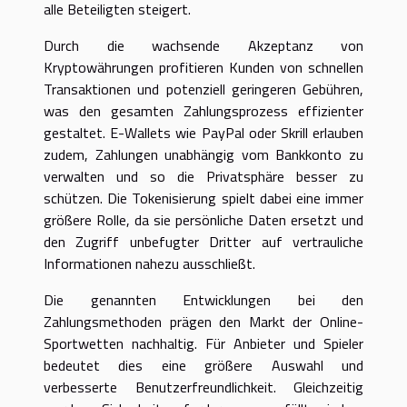
alle Beteiligten steigert.
Durch die wachsende Akzeptanz von
Kryptowährungen profitieren Kunden von schnellen
Transaktionen und potenziell geringeren Gebühren,
was den gesamten Zahlungsprozess effizienter
gestaltet. E-Wallets wie PayPal oder Skrill erlauben
zudem, Zahlungen unabhängig vom Bankkonto zu
verwalten und so die Privatsphäre besser zu
schützen. Die Tokenisierung spielt dabei eine immer
größere Rolle, da sie persönliche Daten ersetzt und
den Zugriff unbefugter Dritter auf vertrauliche
Informationen nahezu ausschließt.
Die genannten Entwicklungen bei den
Zahlungsmethoden prägen den Markt der Online-
Sportwetten nachhaltig. Für Anbieter und Spieler
bedeutet dies eine größere Auswahl und
verbesserte Benutzerfreundlichkeit. Gleichzeitig