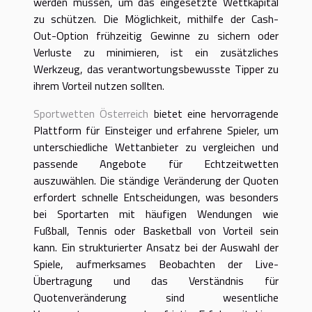
werden müssen, um das eingesetzte Wettkapital
zu schützen. Die Möglichkeit, mithilfe der Cash-
Out-Option frühzeitig Gewinne zu sichern oder
Verluste zu minimieren, ist ein zusätzliches
Werkzeug, das verantwortungsbewusste Tipper zu
ihrem Vorteil nutzen sollten.
Sportwetten Österreich
bietet eine hervorragende
Plattform für Einsteiger und erfahrene Spieler, um
unterschiedliche Wettanbieter zu vergleichen und
passende Angebote für Echtzeitwetten
auszuwählen. Die ständige Veränderung der Quoten
erfordert schnelle Entscheidungen, was besonders
bei Sportarten mit häufigen Wendungen wie
Fußball, Tennis oder Basketball von Vorteil sein
kann. Ein strukturierter Ansatz bei der Auswahl der
Spiele, aufmerksames Beobachten der Live-
Übertragung und das Verständnis für
Quotenveränderung sind wesentliche