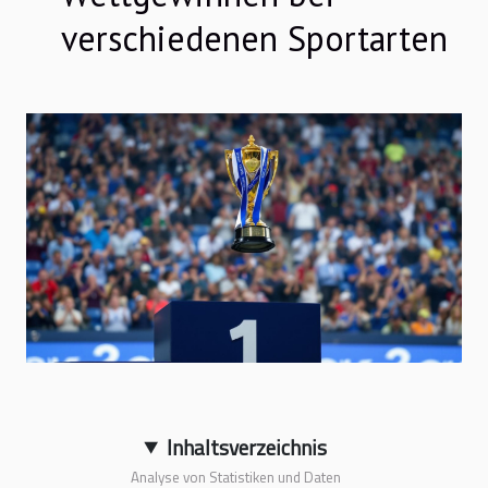
verschiedenen Sportarten
Inhaltsverzeichnis
Analyse von Statistiken und Daten