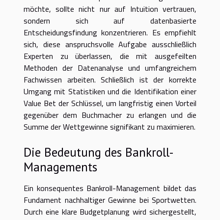
möchte, sollte nicht nur auf Intuition vertrauen,
sondern sich auf datenbasierte
Entscheidungsfindung konzentrieren. Es empfiehlt
sich, diese anspruchsvolle Aufgabe ausschließlich
Experten zu überlassen, die mit ausgefeilten
Methoden der Datenanalyse und umfangreichem
Fachwissen arbeiten. Schließlich ist der korrekte
Umgang mit Statistiken und die Identifikation einer
Value Bet der Schlüssel, um langfristig einen Vorteil
gegenüber dem Buchmacher zu erlangen und die
Summe der Wettgewinne signifikant zu maximieren.
Die Bedeutung des Bankroll-
Managements
Ein konsequentes Bankroll-Management bildet das
Fundament nachhaltiger Gewinne bei Sportwetten.
Durch eine klare Budgetplanung wird sichergestellt,