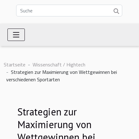
Startseite
Wissenschaft / Hightech
Strategien zur Maximierung von Wettgewinnen bei
verschiedenen Sportarten
Strategien zur
Maximierung von
Wettgewinnen bei