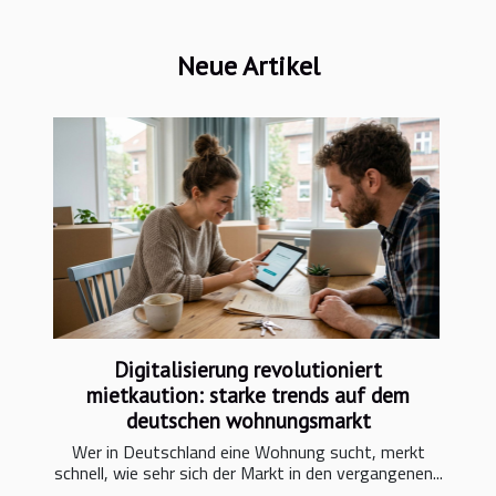
Neue Artikel
Digitalisierung revolutioniert
mietkaution: starke trends auf dem
deutschen wohnungsmarkt
Wer in Deutschland eine Wohnung sucht, merkt
schnell, wie sehr sich der Markt in den vergangenen...