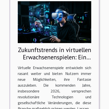
Zukunftstrends in virtuellen
Erwachsenenspielen: Ein
Ausblick auf 2026
Virtuelle Erwachsenenspiele entwickeln sich
rasant weiter und bieten Nutzern immer
neue Möglichkeiten, ihre Fantasie
auszuleben. Die kommenden Jahre,
insbesondere 2026, versprechen
revolutionäre Technologien und
gesellschaftliche Veränderungen, die diese
Branche maßgeblich prägen werden. Lassen...