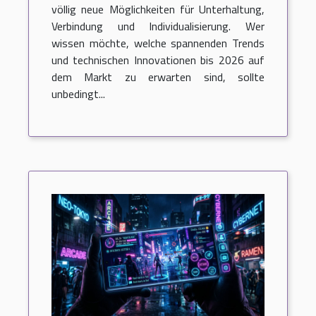
völlig neue Möglichkeiten für Unterhaltung,
Verbindung und Individualisierung. Wer
wissen möchte, welche spannenden Trends
und technischen Innovationen bis 2026 auf
dem Markt zu erwarten sind, sollte
unbedingt...