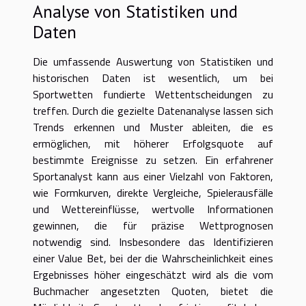
Analyse von Statistiken und
Daten
Die umfassende Auswertung von Statistiken und
historischen Daten ist wesentlich, um bei
Sportwetten fundierte Wettentscheidungen zu
treffen. Durch die gezielte Datenanalyse lassen sich
Trends erkennen und Muster ableiten, die es
ermöglichen, mit höherer Erfolgsquote auf
bestimmte Ereignisse zu setzen. Ein erfahrener
Sportanalyst kann aus einer Vielzahl von Faktoren,
wie Formkurven, direkte Vergleiche, Spielerausfälle
und Wettereinflüsse, wertvolle Informationen
gewinnen, die für präzise Wettprognosen
notwendig sind. Insbesondere das Identifizieren
einer Value Bet, bei der die Wahrscheinlichkeit eines
Ergebnisses höher eingeschätzt wird als die vom
Buchmacher angesetzten Quoten, bietet die