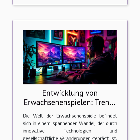
Entwicklung von
Erwachsenenspielen: Trends
und Zukunftsaussichten
Die Welt der Erwachsenenspiele befindet
sich in einem spannenden Wandel, der durch
innovative Technologien und
gesellschaftliche Veränderungen geprägt ist.