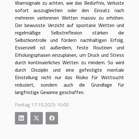
Warnsignale zu achten, wie das Bedürfnis, Verluste
sofort auszugleichen oder den Einsatz nach
mehreren verlorenen Wetten massiv zu erhöhen.
Der bewusste Verzicht auf spontane Wetten und
regelmäßige Selbstreflexion stärken die
Selbstkontrolle und fördern nachhaltigen Erfolg.
Essenziell ist außerdem, feste Routinen und
Erholungsphasen einzuplanen, um Druck und Stress
durch kontinuierliches Wetten zu mindern. So wird
durch Disziplin und eine gefestigte mentale
Einstellung nicht nur das Risiko für Wettsucht
reduziert, sondern auch die Grundlage für
langfristige Gewinne geschaffen.
Freitag 17.10.2025 10:00