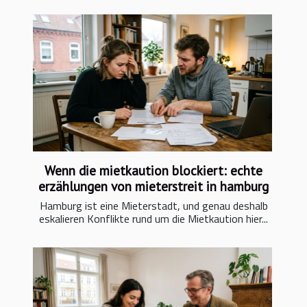
Wenn die mietkaution blockiert: echte
erzählungen von mieterstreit in hamburg
Hamburg ist eine Mieterstadt, und genau deshalb
eskalieren Konflikte rund um die Mietkaution hier...