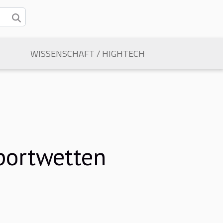
WISSENSCHAFT / HIGHTECH
portwetten