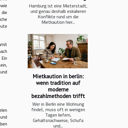
owie
Hamburg ist eine Mieterstadt,
und genau deshalb eskalieren
 die
Konflikte rund um die
iche
Mietkaution hier...
eute
amit
nach
 Ein
ein,
 und
Mietkaution in berlin:
wenn tradition auf
moderne
bezahlmethoden trifft
Wer in Berlin eine Wohnung
findet, muss oft in wenigen
elen
Tagen liefern,
 und
Gehaltsnachweise, Schufa
aben
und...