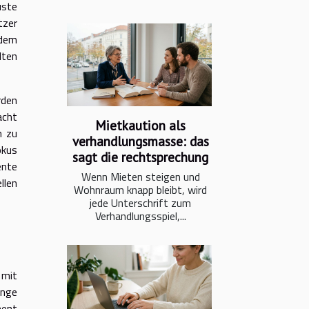
uste
tzer
 dem
lten
rden
acht
Mietkaution als
n zu
verhandlungsmasse: das
okus
sagt die rechtsprechung
ente
Wenn Mieten steigen und
llen
Wohnraum knapp bleibt, wird
jede Unterschrift zum
Verhandlungsspiel,...
 mit
enge
ment