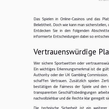
Das Spielen in Online-Casinos und das Pla
Beliebtheit. Doch wie kann man sicherstellen,
Entdecken Sie in den folgenden Abschnitten
informierte Entscheidungen dabei so entschei
Vertrauenswürdige Pl
Wer sichere Sportwetten oder vertrauenswürd
Ein wichtiges Erkennungsmerkmal ist die gül
Authority oder der UK Gambling Commission. 
schaffen Vertrauen. Zusätzlich spielen Zert
bestätigen die Fairness der Spiele und den
transparenten Geschäftsbedingungen arbeiten
nachvollziehbar und die Rechte klar geregelt si
Die technische Sicherheit ist ein weitere