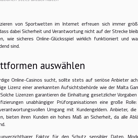
tzieren von Sportwetten im Internet erfreuen sich immer größ
 dass dabei Sicherheit und Verantwortung nicht auf der Strecke blei
, wie sicheres Online-Glücksspiel wirklich funktioniert und w
dend sind.
attformen auswählen
ige Online-Casinos sucht, sollte stets auf seriöse Anbieter ach
tige Lizenz einer anerkannten Aufsichtsbehörde wie der Malta Ga
Solche Lizenzen garantieren die Einhaltung gesetzlicher Vorgaben
ifizierungen unabhängiger Prüforganisationen eine große Rolle:
 verantwortungsvollen Umgang mit Kundengeldern. Anbieter, die
, bieten ihren Kunden ein hohes Maß an Sicherheit, da alle Abl
nd.
r unverzichtbarer Faktor für den Schutz sensibler Daten. Mod