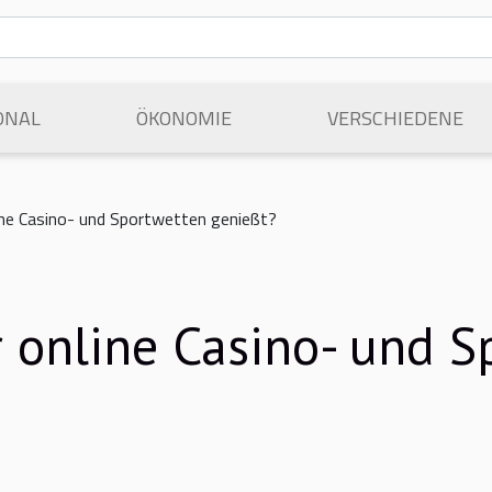
ONAL
ÖKONOMIE
VERSCHIEDENE
ine Casino- und Sportwetten genießt?
 online Casino- und S