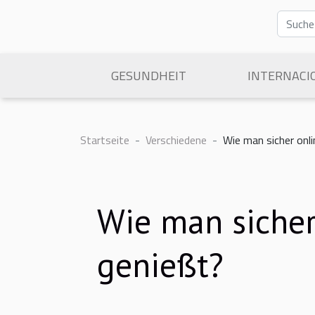
GESUNDHEIT
INTERNACI
Startseite
Verschiedene
Wie man sicher onl
Wie man sicher
genießt?