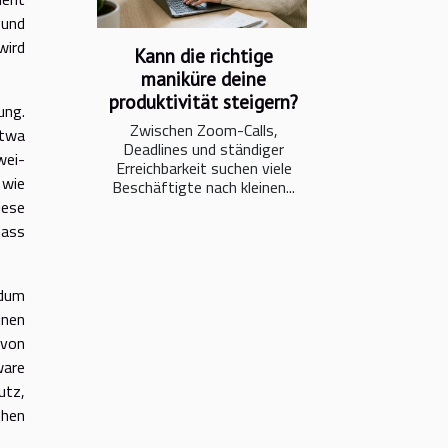
 und
wird
Kann die richtige
maniküre deine
produktivität steigern?
ung.
Zwischen Zoom-Calls,
etwa
Deadlines und ständiger
wei-
Erreichbarkeit suchen viele
 wie
Beschäftigte nach kleinen...
iese
dass
ndum
inen
 von
ware
utz,
ehen