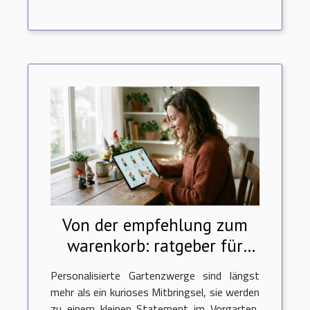
Von der empfehlung zum
warenkorb: ratgeber für
personalisierte
Personalisierte Gartenzwerge sind längst
gartenzwerge im online-
mehr als ein kurioses Mitbringsel, sie werden
shop
zu einem kleinen Statement im Vorgarten,