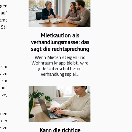
rgen
 auf
samt
Stil
Mietkaution als
verhandlungsmasse: das
sagt die rechtsprechung
Wenn Mieten steigen und
Wohnraum knapp bleibt, wird
klar
jede Unterschrift zum
s zu
Verhandlungsspiel,...
 zur
kauf
tze,
enen
 der
e zu
Kann die richtige