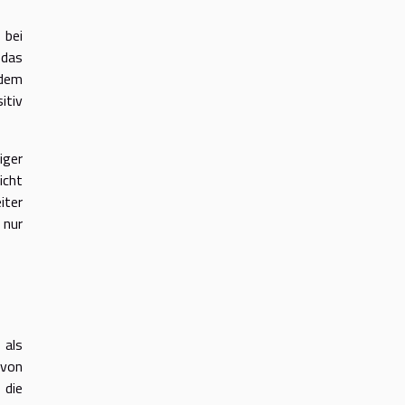
 bei
 das
 dem
itiv
iger
icht
iter
 nur
 als
 von
 die