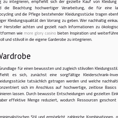
zu integrieren, empfiehlt sich der gezielte Kauf von Kleidung
und die Beachtung hochwertiger Verarbeitung, die für eine l
pcycling und die Pflege bestehender Kleidungsstücke tragen ebenf
iger Kleidungsqualität den Vorrang zu geben. Wer nachhaltig einka
r Hersteller achten und gezielt nach Informationen zu ökologis
attformen wie
more glory casino
bieten Inspiration und weiterführ
und stilvoll in die eigene Garderobe zu integrieren.
Wardrobe
rundlage für einen bewussten und zugleich stilvollen Kleidungsstil.
ehlt es sich, zunächst eine sorgfältige Kleiderschrank-Inve
leidungsstücke tatsächlich getragen werden und welche nachhalt
onzentriert sich im Anschluss auf hochwertige, zeitlose Basics
mbinieren lassen. Durch bewusste Entscheidungen und gezielten Ein
, aber effektive Menge reduziert, wodurch Ressourcen geschont
inimalistischen Stil und ermöglicht zahlreiche Kombinationen, 