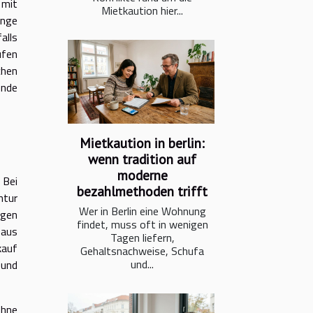
 mit
Mietkaution hier...
ange
alls
ufen
chen
ende
Mietkaution in berlin:
wenn tradition auf
moderne
 Bei
bezahlmethoden trifft
ntur
Wer in Berlin eine Wohnung
igen
findet, muss oft in wenigen
 aus
Tagen liefern,
kauf
Gehaltsnachweise, Schufa
und...
 und
ohne