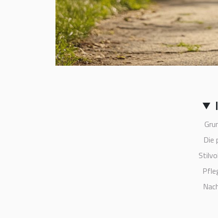
Gru
Die 
Stilv
Pfle
Nach