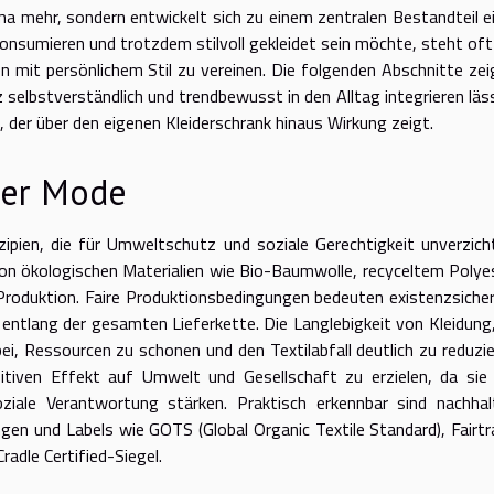
a mehr, sondern entwickelt sich zu einem zentralen Bestandteil e
nsumieren und trotzdem stilvoll gekleidet sein möchte, steht oft
 mit persönlichem Stil zu vereinen. Die folgenden Abschnitte zei
elbstverständlich und trendbewusst in den Alltag integrieren läs
 der über den eigenen Kleiderschrank hinaus Wirkung zeigt.
ger Mode
ipien, die für Umweltschutz und soziale Gerechtigkeit unverzich
von ökologischen Materialien wie Bio-Baumwolle, recyceltem Polye
 Produktion. Faire Produktionsbedingungen bedeuten existenzsiche
entlang der gesamten Lieferkette. Die Langlebigkeit von Kleidung,
ei, Ressourcen zu schonen und den Textilabfall deutlich zu reduzie
itiven Effekt auf Umwelt und Gesellschaft zu erzielen, da sie
ziale Verantwortung stärken. Praktisch erkennbar sind nachhal
gen und Labels wie GOTS (Global Organic Textile Standard), Fairtr
dle Certified-Siegel.