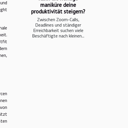
 und
maniküre deine
ight
produktivität steigern?
Zwischen Zoom-Calls,
Deadlines und ständiger
male
Erreichbarkeit suchen viele
eit.
Beschäftigte nach kleinen...
tfit
dern
nen,
rcen
inen
 von
ützt
sten