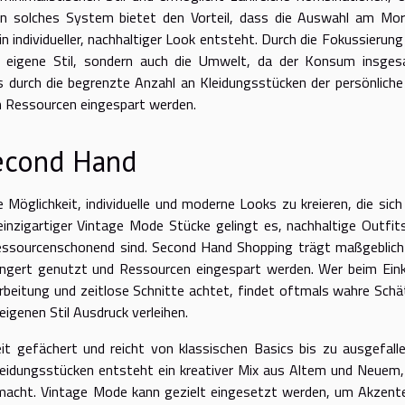
Ein solches System bietet den Vorteil, dass die Auswahl am Mo
in individueller, nachhaltiger Look entsteht. Durch die Fokussierung
der eigene Stil, sondern auch die Umwelt, da der Konsum insge
 durch die begrenzte Anzahl an Kleidungsstücken der persönliche 
uch Ressourcen eingespart werden.
Second Hand
öglichkeit, individuelle und moderne Looks zu kreieren, die sich 
nzigartiger Vintage Mode Stücke gelingt es, nachhaltige Outfit
ressourcenschonend sind. Second Hand Shopping trägt maßgeblich
rlängert genutzt und Ressourcen eingespart werden. Wer beim Ein
arbeitung und zeitlose Schnitte achtet, findet oftmals wahre Schä
eigenen Stil Ausdruck verleihen.
t gefächert und reicht von klassischen Basics bis zu ausgefall
Kleidungsstücken entsteht ein kreativer Mix aus Altem und Neuem,
l macht. Vintage Mode kann gezielt eingesetzt werden, um Akzent