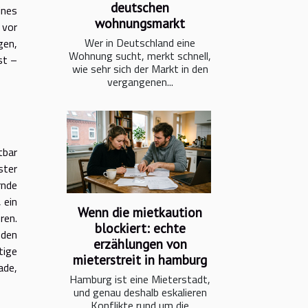
deutschen
ines
wohnungsmarkt
 vor
Wer in Deutschland eine
gen,
Wohnung sucht, merkt schnell,
st –
wie sehr sich der Markt in den
vergangenen...
tbar
ster
rnde
 ein
Wenn die mietkaution
ren.
blockiert: echte
 den
erzählungen von
tige
mieterstreit in hamburg
ade,
Hamburg ist eine Mieterstadt,
und genau deshalb eskalieren
Konflikte rund um die