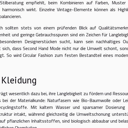
 Stilberatung empfiehlt, beim Kombinieren auf Farben, Muster
 harmonisch wirkt. Einzelne Vintage-Elemente können als Highl
alancieren.
h sollten stets von einem prüfenden Blick auf Qualitätsmerk
nheit und geringe Gebrauchsspuren sind ein Zeichen für Langlebigk
esonderen Designerstücken sucht, kann sein nachhaltiges Ou
 sich, dass Second Hand Mode nicht nur die Umwelt schont, son
eugt. So wird Circular Fashion zum festen Bestandteil eines moder
e Kleidung
trägt wesentlich dazu bei, ihre Langlebigkeit zu fördern und Ressou
s bei der Materialkunde: Naturfasern wie Bio-Baumwolle oder Le
Recyclingstoffe. Mit kaltem Wasser und sparsamer Dosierung
truktur intakt, während gleichzeitig die Umweltschonung unterst
auf pflanzlichen Inhaltsstoffen, sind biologisch abbaubar und bela
dlichen Chemikalien.