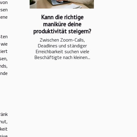
 von
osen
Kann die richtige
zene
maniküre deine
produktivität steigern?
sten
Zwischen Zoom-Calls,
 wie
Deadlines und ständiger
iert
Erreichbarkeit suchen viele
Beschäftigte nach kleinen...
sen,
nds,
ende
ränk
mut,
keit
sive