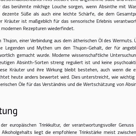
ür das berühmte milchige Louche sorgen, wenn Absinthe mit Wa
e dezente Süße als auch eine leichte Schärfe, die dem Gesamtpr
er Kräuter ist maßgeblich für das sensorische Erlebnis verantwort
e in modernen Rezepturen wiederfindet.
 Thujon, einer Verbindung aus dem ätherischen Öl des Wermuts. 
iche Legenden und Mythen um den Thujon-Gehalt, der für angebl
twortlich gemacht wurde. Moderne wissenschaftliche Untersuchu
eutigen Absinth-Sorten streng reguliert ist und keine psychoakt
iese Kräuter und ihre Wirkung bleibt bestehen, auch wenn die e
chtet heute anders bewertet wird. Dies unterstreicht, wie wichtig
therischen Öle für das Verständnis und die Wertschätzung von Absi
tung
l der europäischen Trinkkultur, der verantwortungsvoller Genuss
 Alkoholgehalts liegt die empfohlene Trinkstärke meist zwische