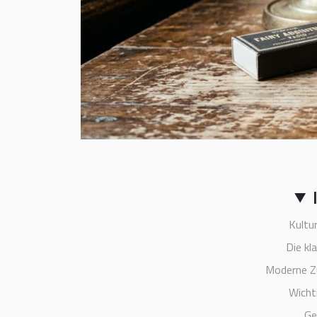
Kultu
Die kl
Moderne Z
Wicht
Ge