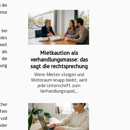
 die
eise
 bei
 des
weit
 als
Mietkaution als
 die
verhandlungsmasse: das
nung
sagt die rechtsprechung
Wenn Mieten steigen und
Wohnraum knapp bleibt, wird
jede Unterschrift zum
Verhandlungsspiel,...
cher
feln
voll
oder