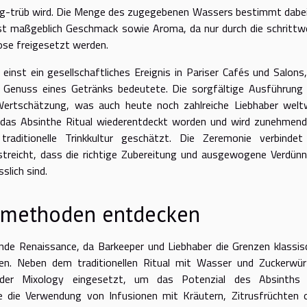
ig-trüb wird. Die Menge des zugegebenen Wassers bestimmt dabei
st maßgeblich Geschmack sowie Aroma, da nur durch die schrittw
ose freigesetzt werden.
inst ein gesellschaftliches Ereignis in Pariser Cafés und Salons,
n Genuss eines Getränks bedeutete. Die sorgfältige Ausführung
 Wertschätzung, was auch heute noch zahlreiche Liebhaber welt
t das Absinthe Ritual wiederentdeckt worden und wird zunehmend
aditionelle Trinkkultur geschätzt. Die Zeremonie verbindet
treicht, dass die richtige Zubereitung und ausgewogene Verdün
slich sind.
smethoden entdecken
nde Renaissance, da Barkeeper und Liebhaber die Grenzen klassis
n. Neben dem traditionellen Ritual mit Wasser und Zuckerwür
der Mixology eingesetzt, um das Potenzial des Absinths 
e die Verwendung von Infusionen mit Kräutern, Zitrusfrüchten 