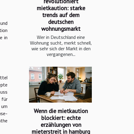
revolutioniert
mietkaution: starke
trends auf dem
deutschen
 und
wohnungsmarkt
tion
Wer in Deutschland eine
e in
Wohnung sucht, merkt schnell,
wie sehr sich der Markt in den
vergangenen...
ttel
epte
nuss
 für
d um
Wenn die mietkaution
use-
blockiert: echte
nthe
erzählungen von
mieterstreit in hamburg