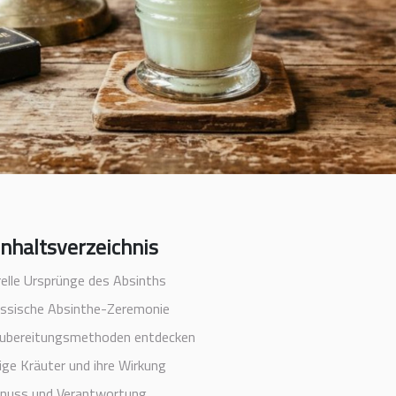
Inhaltsverzeichnis
relle Ursprünge des Absinths
assische Absinthe-Zeremonie
ubereitungsmethoden entdecken
ige Kräuter und ihre Wirkung
nuss und Verantwortung