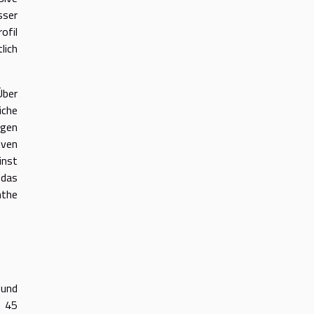
sser
ofil
lich
Über
iche
ngen
iven
inst
 das
nthe
 und
n 45