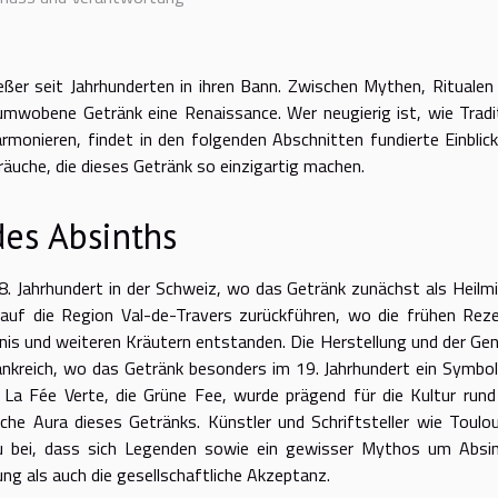
eßer seit Jahrhunderten in ihren Bann. Zwischen Mythen, Ritualen
mwobene Getränk eine Renaissance. Wer neugierig ist, wie Tradi
monieren, findet in den folgenden Abschnitten fundierte Einblick
räuche, die dieses Getränk so einzigartig machen.
des Absinths
. Jahrhundert in der Schweiz, wo das Getränk zunächst als Heilmi
 auf die Region Val-de-Travers zurückführen, wo die frühen Rez
s und weiteren Kräutern entstanden. Die Herstellung und der Ge
ankreich, wo das Getränk besonders im 19. Jahrhundert ein Symbol
La Fée Verte, die Grüne Fee, wurde prägend für die Kultur run
che Aura dieses Getränks. Künstler und Schriftsteller wie Toulo
zu bei, dass sich Legenden sowie ein gewisser Mythos um Absi
ng als auch die gesellschaftliche Akzeptanz.