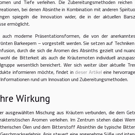
omen und Tiefe verleihen. Die Zubereitungsmethoden reichen
Kreationen, bei denen Absinthe in Kombination mit anderen Spiritu
ungen spiegeln die Innovation wider, die in der aktuellen Bars
sse ermöglicht.
i auch moderne Präsentationsformen, die von der anerkannte
rönten Barkeepern – vorgestellt werden. Sie setzen auf Techniken
nfusion, durch die sich die Aromen des Absinths gezielt und nuanc
wohl die Bitterkeit als auch die Kräuternoten individuell anzupas
gruppe wesentlich bereichert. Wer sich weiter über aktuelle Tre
ukte informieren möchte, findet in
dieser Artikel
eine hervorrag
de Informationen rund um Innovation und Zubereitungsmethoden.
ihre Wirkung
iner ausgewählten Mischung aus Kräutern verbunden, die dem Get
rakteristischen Aromen verleihen. Im Zentrum stehen dabei Wer
therischen Ölen und dem Bitterstoff Absinthin die typische Bitter
s Geschmackserlebnis. Anis steuert eine angenehme Süße und inten