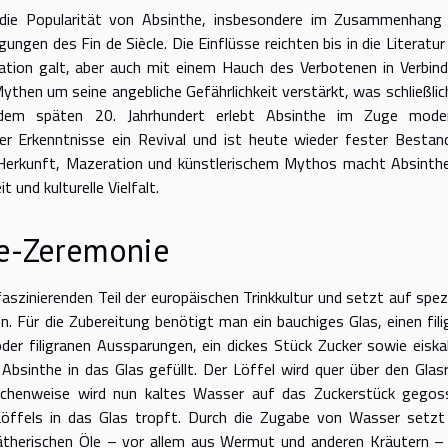
 die Popularität von Absinthe, insbesondere im Zusammenhang
ngen des Fin de Siècle. Die Einflüsse reichten bis in die Literatur
ation galt, aber auch mit einem Hauch des Verbotenen in Verbin
then um seine angebliche Gefährlichkeit verstärkt, was schließlic
 dem späten 20. Jahrhundert erlebt Absinthe im Zuge mode
r Erkenntnisse ein Revival und ist heute wieder fester Bestand
n Herkunft, Mazeration und künstlerischem Mythos macht Absinth
 und kulturelle Vielfalt.
he-Zeremonie
faszinierenden Teil der europäischen Trinkkultur und setzt auf spezi
en. Für die Zubereitung benötigt man ein bauchiges Glas, einen fili
der filigranen Aussparungen, ein dickes Stück Zucker sowie eiska
bsinthe in das Glas gefüllt. Der Löffel wird quer über den Glas
pfchenweise wird nun kaltes Wasser auf das Zuckerstück gegos
Löffels in das Glas tropft. Durch die Zugabe von Wasser setzt
ätherischen Öle – vor allem aus Wermut und anderen Kräutern –