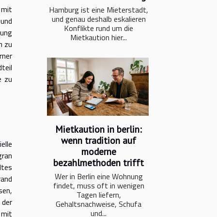
 mit
Hamburg ist eine Mieterstadt,
und genau deshalb eskalieren
 und
Konflikte rund um die
dung
Mietkaution hier...
h zu
rner
teil
e zu
Mietkaution in berlin:
wenn tradition auf
elle
moderne
gran
bezahlmethoden trifft
ltes
Wer in Berlin eine Wohnung
rand
findet, muss oft in wenigen
sen,
Tagen liefern,
 der
Gehaltsnachweise, Schufa
und...
 mit