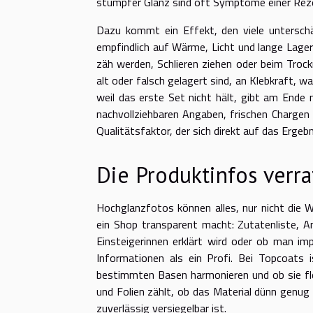
stumpfer Glanz sind oft Symptome einer Reze
Dazu kommt ein Effekt, den viele unterschät
empfindlich auf Wärme, Licht und lange Lagerz
zäh werden, Schlieren ziehen oder beim Trockn
alt oder falsch gelagert sind, an Klebkraft, 
weil das erste Set nicht hält, gibt am Ende m
nachvollziehbaren Angaben, frischen Chargen 
Qualitätsfaktor, der sich direkt auf das Ergebn
Die Produktinfos verra
Hochglanzfotos können alles, nur nicht die Wa
ein Shop transparent macht: Zutatenliste, A
Einsteigerinnen erklärt wird oder ob man im
Informationen als ein Profi. Bei Topcoats i
bestimmten Basen harmonieren und ob sie flex
und Folien zählt, ob das Material dünn genug
zuverlässig versiegelbar ist.