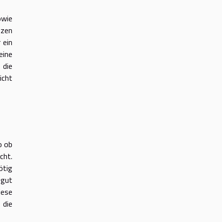
owie
tzen
 ein
eine
 die
icht
o ob
cht.
ötig
 gut
iese
 die