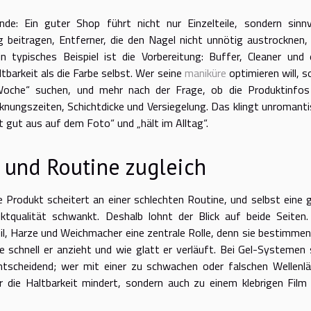
de: Ein guter Shop führt nicht nur Einzelteile, sondern sinnv
beitragen, Entferner, die den Nagel nicht unnötig austrocknen,
in typisches Beispiel ist die Vorbereitung: Buffer, Cleaner und 
barkeit als die Farbe selbst. Wer seine
maniküre
optimieren will, so
oche“ suchen, und mehr nach der Frage, ob die Produktinfos
cknungszeiten, Schichtdicke und Versiegelung. Das klingt unromanti
t gut aus auf dem Foto“ und „hält im Alltag“.
e und Routine zugleich
e Produkt scheitert an einer schlechten Routine, und selbst eine 
tqualität schwankt. Deshalb lohnt der Blick auf beide Seiten.
il, Harze und Weichmacher eine zentrale Rolle, denn sie bestimmen
ie schnell er anzieht und wie glatt er verläuft. Bei Gel-Systemen 
ntscheidend; wer mit einer zu schwachen oder falschen Wellenl
ur die Haltbarkeit mindert, sondern auch zu einem klebrigen Film