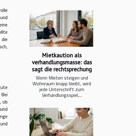
olle
 und
eine
llte
 die
sch,
Mietkaution als
verhandlungsmasse: das
sagt die rechtsprechung
Wenn Mieten steigen und
Wohnraum knapp bleibt, wird
gute
jede Unterschrift zum
 Bei
Verhandlungsspiel,...
, ob
sind
änge
 und