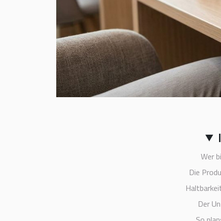
Wer bi
Die Produ
Haltbarkei
Der Unt
So plan