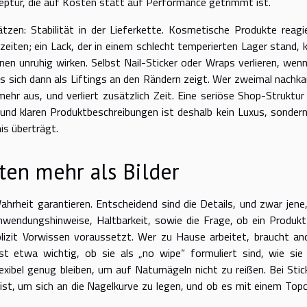
ptur, die auf Kosten statt auf Performance getrimmt ist.
zen: Stabilität in der Lieferkette. Kosmetische Produkte reagi
eiten; ein Lack, der in einem schlecht temperierten Lager stand, 
en unruhig wirken. Selbst Nail-Sticker oder Wraps verlieren, wenn
was sich dann als Liftings an den Rändern zeigt. Wer zweimal nachka
ehr aus, und verliert zusätzlich Zeit. Eine seriöse Shop-Struktur
und klaren Produktbeschreibungen ist deshalb kein Luxus, sondern
is überträgt.
ten mehr als Bilder
hrheit garantieren. Entscheidend sind die Details, und zwar jene,
nwendungshinweise, Haltbarkeit, sowie die Frage, ob ein Produkt
plizit Vorwissen voraussetzt. Wer zu Hause arbeitet, braucht an
st etwa wichtig, ob sie als „no wipe“ formuliert sind, wie sie
ibel genug bleiben, um auf Naturnägeln nicht zu reißen. Bei Stic
 ist, um sich an die Nagelkurve zu legen, und ob es mit einem Top