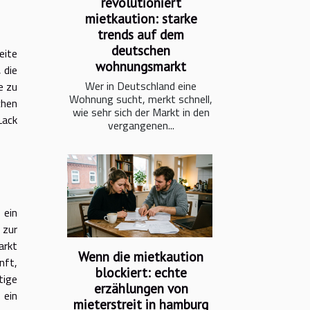
revolutioniert
mietkaution: starke
trends auf dem
deutschen
eite
wohnungsmarkt
 die
Wer in Deutschland eine
e zu
Wohnung sucht, merkt schnell,
chen
wie sehr sich der Markt in den
Lack
vergangenen...
 ein
 zur
arkt
Wenn die mietkaution
nft,
blockiert: echte
tige
erzählungen von
 ein
mieterstreit in hamburg