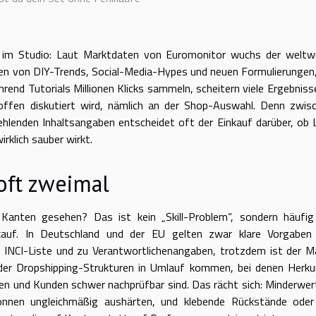
 im Studio: Laut Marktdaten von Euromonitor wuchs der weltw
en von DIY-Trends, Social-Media-Hypes und neuen Formulierungen,
hrend Tutorials Millionen Klicks sammeln, scheitern viele Ergebniss
offen diskutiert wird, nämlich an der Shop-Auswahl. Denn zwis
fehlenden Inhaltsangaben entscheidet oft der Einkauf darüber, ob 
rklich sauber wirkt.
 oft zweimal
anten gesehen? Das ist kein „Skill-Problem“, sondern häufig
kauf. In Deutschland und der EU gelten zwar klare Vorgaben
 INCI-Liste und zu Verantwortlichenangaben, trotzdem ist der M
oder Dropshipping-Strukturen in Umlauf kommen, bei denen Herku
 und Kunden schwer nachprüfbar sind. Das rächt sich: Minderwer
önnen ungleichmäßig aushärten, und klebende Rückstände oder