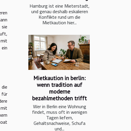
Hamburg ist eine Mieterstadt,
und genau deshalb eskalieren
eren
Konflikte rund um die
kann
Mietkaution hier...
 sie
uft,
 mit
 ein
Mietkaution in berlin:
wenn tradition auf
 die
moderne
 für
bezahlmethoden trifft
dere
Wer in Berlin eine Wohnung
 mit
findet, muss oft in wenigen
kern
Tagen liefern,
coat
Gehaltsnachweise, Schufa
und...