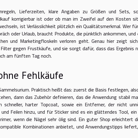
nregeln, Lieferzeiten, klare Angaben zu Größen und Sets, s
hlkauf korrigierbar ist oder ob man im Zweifel auf den Kosten si
echseln, ist Verlässlichkeit plötzlich ein Qualitätsmerkmal. Wer für
äch oder Urlaub, braucht Produkte, die pünktlich ankommen, und 
then und Marketingfloskeln verloren geht. Genau hier zeigt sich
Filter gegen Frustkäufe, und sie sorgt dafür, dass das Ergebnis n
uch am fünften Tag noch.
 ohne Fehlkäufe
 Sammelsurium. Praktisch heißt das: zuerst die Basis festlegen, als
stehen, dann das Zubehör definieren, das die Anwendung stabil ma
 schneller, harter Topcoat, sowie ein Entferner, der nicht unn
nd Feilen hinzu, und für Sticker sind es ein glättendes Tool, ein
mer, wenn die Nägel sehr ölig sind. Ein guter Shop erleichtert d
 kompatible Kombinationen anbietet, und Anwendungstipps liefert,