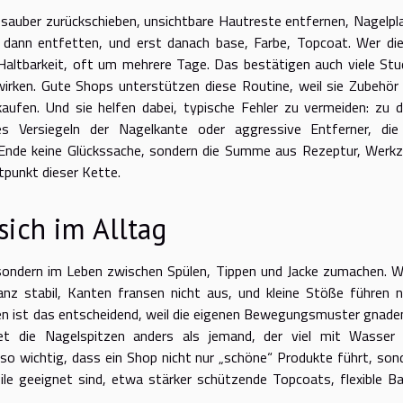
 sauber zurückschieben, unsichtbare Hautreste entfernen, Nagelpl
 dann entfetten, und erst danach base, Farbe, Topcoat. Wer di
Haltbarkeit, oft um mehrere Tage. Das bestätigen auch viele Stu
 wirken. Gute Shops unterstützen diese Routine, weil sie Zubehör
kaufen. Und sie helfen dabei, typische Fehler zu vermeiden: zu d
es Versiegeln der Nagelkante oder aggressive Entferner, die
m Ende keine Glückssache, sondern die Summe aus Rezeptur, Werk
tpunkt dieser Kette.
sich im Alltag
h, sondern im Leben zwischen Spülen, Tippen und Jacke zumachen. 
lanz stabil, Kanten fransen nicht aus, und kleine Stöße führen n
n ist das entscheidend, weil die eigenen Bewegungsmuster gnade
tet die Nagelspitzen anders als jemand, der viel mit Wasser
 so wichtig, dass ein Shop nicht nur „schöne“ Produkte führt, son
file geeignet sind, etwa stärker schützende Topcoats, flexible B