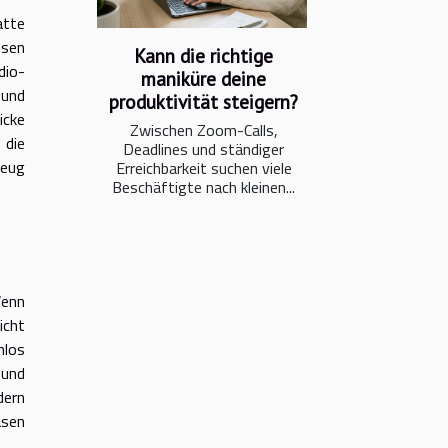
atte
esen
Kann die richtige
dio-
maniküre deine
 und
produktivität steigern?
icke
Zwischen Zoom-Calls,
 die
Deadlines und ständiger
zeug
Erreichbarkeit suchen viele
Beschäftigte nach kleinen...
Wenn
icht
nlos
 und
dern
asen