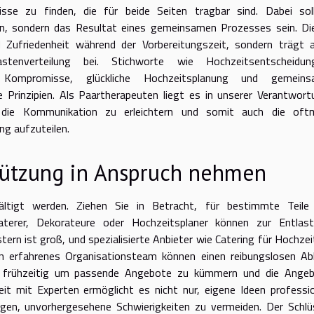
isse zu finden, die für beide Seiten tragbar sind. Dabei sol
den, sondern das Resultat eines gemeinsamen Prozesses sein. Di
 Zufriedenheit während der Vorbereitungszeit, sondern trägt 
enverteilung bei. Stichworte wie Hochzeitsentscheidun
g Kompromisse, glückliche Hochzeitsplanung und gemein
e Prinzipien. Als Paartherapeuten liegt es in unserer Verantwort
 die Kommunikation zu erleichtern und somit auch die oft
g aufzuteilen.
tützung in Anspruch nehmen
ltigt werden. Ziehen Sie in Betracht, für bestimmte Teile
aterer, Dekorateure oder Hochzeitsplaner können zur Entlas
tern ist groß, und spezialisierte Anbieter wie Catering für Hochzei
in erfahrenes Organisationsteam können einen reibungslosen Ab
ch frühzeitig um passende Angebote zu kümmern und die Ange
it mit Experten ermöglicht es nicht nur, eigene Ideen professio
gen, unvorhergesehene Schwierigkeiten zu vermeiden. Der Schlü