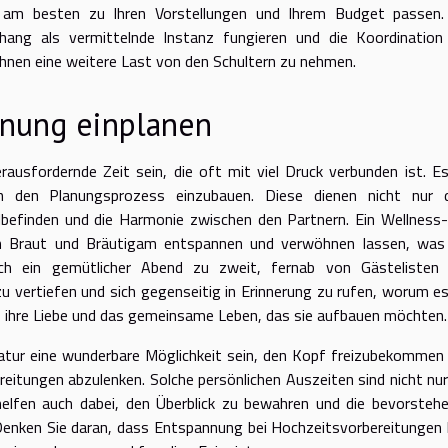
die am besten zu Ihren Vorstellungen und Ihrem Budget passen.
ang als vermittelnde Instanz fungieren und die Koordination
hnen eine weitere Last von den Schultern zu nehmen.
nnung einplanen
rausfordernde Zeit sein, die oft mit viel Druck verbunden ist. Es
 in den Planungsprozess einzubauen. Diese dienen nicht nur
befinden und die Harmonie zwischen den Partnern. Ein Wellness
ch Braut und Bräutigam entspannen und verwöhnen lassen, was
uch ein gemütlicher Abend zu zweit, fernab von Gästelisten
u vertiefen und sich gegenseitig in Erinnerung zu rufen, worum es
– ihre Liebe und das gemeinsame Leben, das sie aufbauen möchten.
Natur eine wunderbare Möglichkeit sein, den Kopf freizubekommen
eitungen abzulenken. Solche persönlichen Auszeiten sind nicht nur
helfen auch dabei, den Überblick zu bewahren und die bevorsteh
 Denken Sie daran, dass Entspannung bei Hochzeitsvorbereitungen 