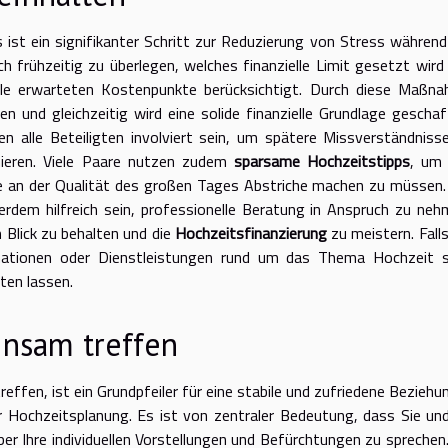
s ist ein signifikanter Schritt zur Reduzierung von Stress während
h frühzeitig zu überlegen, welches finanzielle Limit gesetzt wird
alle erwarteten Kostenpunkte berücksichtigt. Durch diese Maßn
 und gleichzeitig wird eine solide finanzielle Grundlage geschaf
en alle Beteiligten involviert sein, um spätere Missverständniss
ieren. Viele Paare nutzen zudem
sparsame Hochzeitstipps
, um
 an der Qualität des großen Tages Abstriche machen zu müssen.
rdem hilfreich sein, professionelle Beratung in Anspruch zu neh
 Blick zu behalten und die
Hochzeitsfinanzierung
zu meistern. Falls
mationen oder Dienstleistungen rund um das Thema Hochzeit s
ten lassen.
nsam treffen
ffen, ist ein Grundpfeiler für eine stabile und zufriedene Beziehu
 Hochzeitsplanung. Es ist von zentraler Bedeutung, dass Sie und
ber Ihre individuellen Vorstellungen und Befürchtungen zu sprechen.