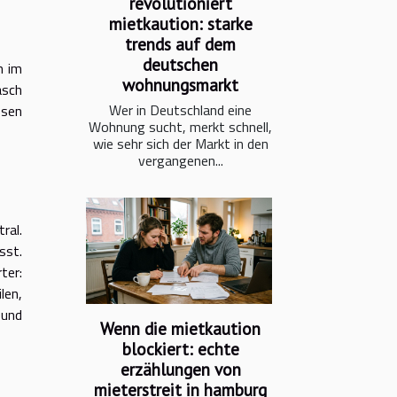
revolutioniert
mietkaution: starke
trends auf dem
deutschen
n im
wohnungsmarkt
asch
Wer in Deutschland eine
ssen
Wohnung sucht, merkt schnell,
wie sehr sich der Markt in den
vergangenen...
ral.
sst.
ter:
len,
 und
Wenn die mietkaution
blockiert: echte
erzählungen von
mieterstreit in hamburg