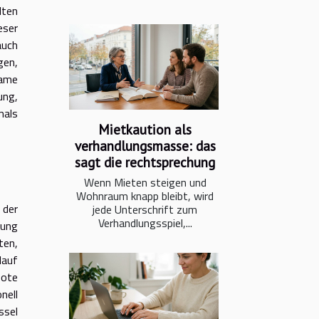
lten
eser
auch
gen,
same
ung,
mals
Mietkaution als
verhandlungsmasse: das
sagt die rechtsprechung
Wenn Mieten steigen und
Wohnraum knapp bleibt, wird
 der
jede Unterschrift zum
Verhandlungsspiel,...
tung
ten,
lauf
bote
nell
ssel