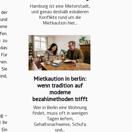
Hamburg ist eine Mieterstadt,
und genau deshalb eskalieren
 der
Konflikte rund um die
 und
Mietkaution hier...
ahme
fen.
e zu
 das
 Für
men.
 Sie
ind,
Mietkaution in berlin:
wenn tradition auf
moderne
bezahlmethoden trifft
Wer in Berlin eine Wohnung
findet, muss oft in wenigen
ng –
Tagen liefern,
 Ihr
Gehaltsnachweise, Schufa
 Ein
und...